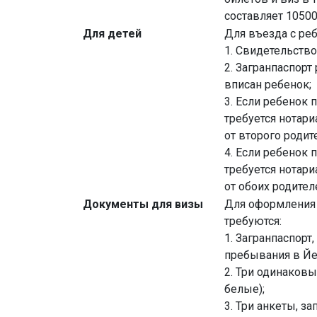
составляет 10500 
Для детей
Для въезда с ре
1. Свидетельство
2. Загранпаспорт
вписан ребенок;
3. Если ребенок 
требуется нотар
от второго родит
4. Если ребенок 
требуется нотар
от обоих родител
Документы для визы
Для оформления
требуются:
1. Загранпаспорт
пребывания в Йе
2. Три одинаковы
белые);
3. Три анкеты, з