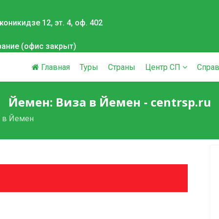
оникидзе 12, эт. 4, оф. 402
вание (офис закрыт)
Главная
Туры
Страны
Центр СП
Справ
Йемен: Виза в Йемен - centrsp.ru
 в Йемен