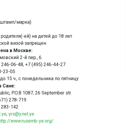
 (штамп/марка)
родителя(-ей) на детей до 18 лет
ской визой запрещен
ена в Москве:
овский 2-й пер., 6
 246-06-48, +7 (495) 246-44-27
0-23-05
до 15 ч., с понедельника по пятницу
 Сане:
blic, P.O.B 1087, 26 September str.
671) 278-719
) 283-142
.ye
,
yrs@y.net.ye
http://www.rusemb-ye.org/