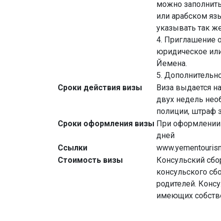
можно заполнить
или арабском яз
указывать так же
4. Приглашение 
юридическое или
Йемена.
5. Дополнительн
Сроки действия визы
Виза выдается на
двух недель нео
полиции, штраф з
Сроки оформления визы
При оформлении 
дней
Ссылки
www.yementouris
Стоимость визы
Консульский сбор
консульского сб
родителей. Консу
имеющих собстве