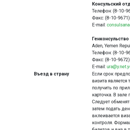
Консульский отд
Телефон: (8-10-9
Факс: (8-10-9671
E-mail:
consulsana
Генконсульство 
Aden, Yemen Repub
Телефон: (8-10-9
Факс: (8-10-9672
E-mail:
ura@y.net.y
Въезд в страну
Если срок предп
визита является 
получить по прил
карточка. В зале
Следует обменят
затем подать ден
вклеивается виза
контроля. Форма
билетов и виз в 