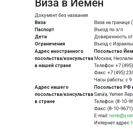
Виза в Йемен
Документ без названия
Виза
Виза на границе
Паспорт
Въезд по з/п
Дети
Доверенность от 
Ограничения
Въезд с Израиль
Адрес иностранного
Посольство Йем
посольства/консульства
Москва, Неопалим
в нашей стране
Телефон: +7 (495)
Факс: +7 (495) 23
Часы работы: с 9 
Адрес нашего
Посольство РФ в
посольства/консульства
Sana'a, Yemen Repu
в стране
Телефон: (8-10-9
Факс: (8-10-9671
E-mail:
remb@y.net
Интернет адрес: