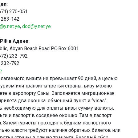
ел:
671) 270-051
) 283-142
@y.net.ye
,
dod@y.net.ye
РФ в Адене:
lic, Abyan Beach Road P.O.Box 6001
672) 232-792
) 232-792
e
олагаемого визита не превышает 90 дней, а целью
туризм или транзит в третьи страны, визу можно
ете в аэропорту Саны. Заполняется миграционная
 прилета два окошка: обменный пункт и “visas”.
ь необходимую для оплаты визы сумму валюты,
ьги и паспорт в соседнее окошко. Там в паспорт
. Затем туристы проходят к будкам паспортного
льно власти требуют наличия обратных билетов или
третьи страны в случае транзита. Визовый сбор