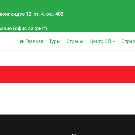
оникидзе 12, эт. 4, оф. 402
вание (офис закрыт)
Главная
Туры
Страны
Центр СП
Справ