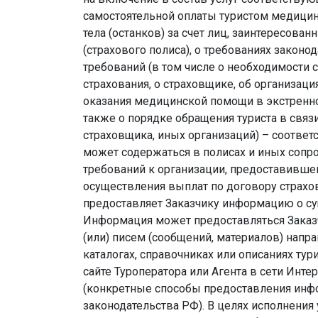
самостоятельной оплаты туристом медицин
тела (останков) за счет лиц, заинтересован
(страхового полиса), о требованиях закон
требований (в том числе о необходимости 
страхования, о страховщике, об организа
оказания медицинской помощи в экстренной
также о порядке обращения туриста в связ
страховщика, иных организаций) – соотве
может содержаться в полисах и иных сопр
требований к организации, предоставившей
осуществления выплат по договору страхов
предоставляет Заказчику информацию о су
Информация может предоставляться Заказч
(или) писем (сообщений, материалов) напр
каталогах, справочниках или описаниях тур
сайте Туроператора или Агента в сети Инте
(конкретные способы предоставления инф
законодательства РФ). В целях исполнения