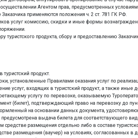
б осуществлении Агентом прав, предусмотренных условиями
 Заказчика применяются положения ч. 2 ст. 781 ГК РФ.
щиков услуг комиссию, скидки и иные формы вознагражден
споряжении.
бору туристского продукта, сбору и предоставлению Заказ
 в туристский продукт.
сроки, установленные Правилами оказания услуг по реализа
ение услуг, входящих в туристский продукт, а также ины
обретающему услугу по перевозке, оказываемую Туроперато
ент (билет), подтверждающий право на перевозку до пунк
ормленный на основании данных документа, удостоверяюще
 предусмотрена выдача билета для соответствующего вид
м средстве размещения отдельно либо в составе туристско
дстве размещения (ваучер) на условиях, согласованных в 