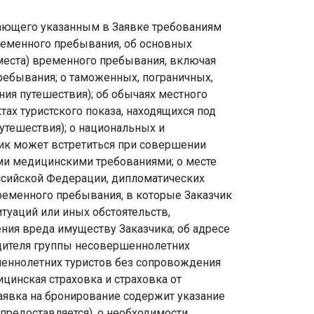
ечающего указанным в Заявке требованиям
временного пребывания, об основных
(места) временного пребывания, включая
пребывания; о таможенных, пограничных,
ия путешествия); об обычаях местного
тах туристского показа, находящихся под
утешествия); о национальных и
чик может встретиться при совершении
ми медицинскими требованиями; о месте
ссийской Федерации, дипломатических
ременного пребывания, в которые Заказчик
туаций или иных обстоятельств,
ния вреда имуществу Заказчика; об адресе
одителя группы несовершеннолетних
ршеннолетних туристов без сопровождения
ицинская страховка и страховка от
 Заявка на бронирование содержит указание
 предоставляется), о необходимости