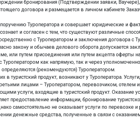
верждении бронирования (Подтверждении заявки, Ваучере), з
тоящего договора и размещается в личном кабинете Заказч
о поручению Туроператора и совершает юридические и фак
сознает и согласен с тем, что существуют различные спо
средственно с Туроператором и заключения договора с Т
огласно закону и обычаев делового оборота допускается за
е, или путем присоединения или путем акцепта оферты на
с Туроператором как напрямую, так и через уполномоченн
 определяются (рекомендуются) Туроператором.
их в туристский продукт, возникают у Туроператора. Услуги
ретьими лицами – Туроператором, перевозчиком, отелем 
ими услуги, входящие в туристский продукт. Оказание усл
ляет предоставление информации, бронирование туристског
нако самостоятельно не оказывает услуги по перевозке и
жении денежные средства, полученные в связи с оказанием 