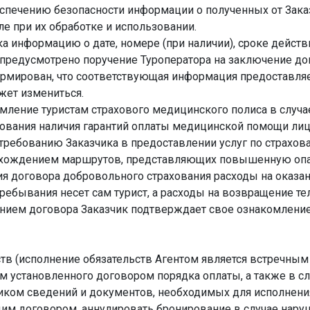
спечению безопасности информации о полученных от Зака
ле при их обработке и использовании.
ка информацию о дате, номере (при наличии), сроке действ
предусмотрено поручение Туроператора на заключение д
ормирован, что соответствующая информация предоставляе
жет измениться.
рмление туристам страхового медицинского полиса в случа
ования наличия гарантий оплаты медицинской помощи лиц
о требованию Заказчика в предоставлении услуг по страхов
охождением маршрутов, представляющих повышенную опасн
ения договора добровольного страхования расходы на оказ
ебывания несет сам турист, а расходы на возвращение тел
ением договора Заказчик подтверждает свое ознакомление
ств (исполнение обязательств Агентом является встречны
м установленного договором порядка оплаты, а также в сл
иком сведений и документов, необходимых для исполнени
щим договором, аннулировать бронирование в случае нару