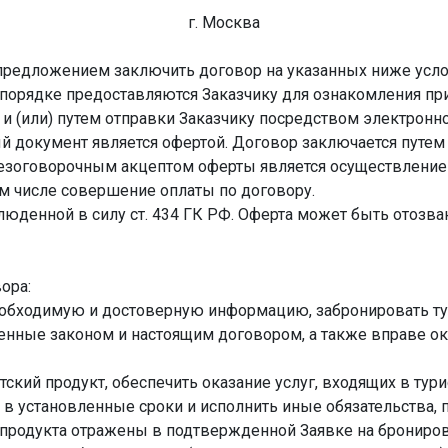
г. Москва
редложением заключить договор на указанных ниже усло
 порядке предоставляются Заказчику для ознакомления пр
а и (или) путем отправки Заказчику посредством электронн
ый документ является офертой. Договор заключается путе
и безоговорочным акцептом оферты является осуществлени
том числе совершение оплаты по договору.
юденной в силу ст. 434 ГК РФ. Оферта может быть отозва
вора:
еобходимую и достоверную информацию, забронировать тур
ренные законом и настоящим договором, а также вправе ок
ский продукт, обеспечить оказание услуг, входящих в тури
а в установленные сроки и исполнить иные обязательства
 продукта отражены в подтвержденной Заявке на бронирова