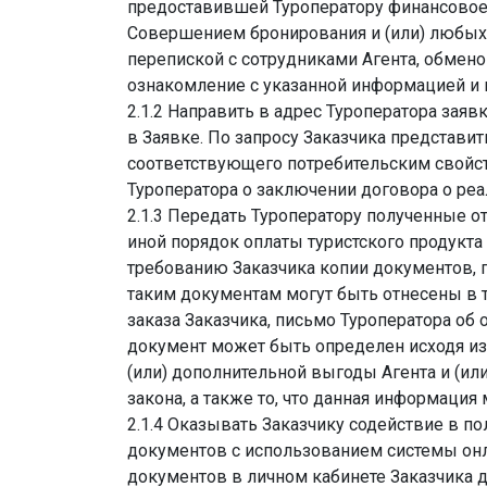
предоставившей Туроператору финансовое
Совершением бронирования и (или) любых д
перепиской с сотрудниками Агента, обмен
ознакомление с указанной информацией и
2.1.2 Направить в адрес Туроператора зая
в Заявке. По запросу Заказчика представит
соответствующего потребительским свойст
Туроператора о заключении договора о реа
2.1.3 Передать Туроператору полученные о
иной порядок оплаты туристского продукт
требованию Заказчика копии документов, 
таким документам могут быть отнесены в т
заказа Заказчика, письмо Туроператора об 
документ может быть определен исходя из
(или) дополнительной выгоды Агента и (ил
закона, а также то, что данная информаци
2.1.4 Оказывать Заказчику содействие в п
документов с использованием системы онл
документов в личном кабинете Заказчика д