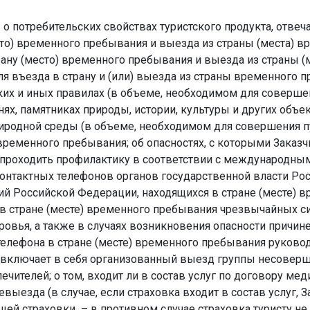
 о потребительских свойствах туристского продукта, отв
есто) временного пребывания и выезда из страны (места) 
рану (место) временного пребывания и выезда из страны 
я въезда в страну и (или) выезда из страны временного 
их и иных правилах (в объеме, необходимом для совершен
нях, памятниках природы, истории, культуры и других объек
иродной среды (в объеме, необходимом для совершения п
временного пребывания; об опасностях, с которыми Заказ
и проходить профилактику в соответствии с международны
контактных телефонов органов государственной власти Ро
ий Российской Федерации, находящихся в стране (месте) в
в стране (месте) временного пребывания чрезвычайных си
овья, а также в случаях возникновения опасности причине
 телефона в стране (месте) временного пребывания руков
укт включает в себя организованный выезд группы несове
ечителей; о том, входит ли в состав услуг по договору мед
невыезда (в случае, если страховка входит в состав услуг,
щей страховки – в противном случае страховка туристу не