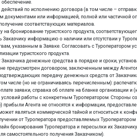
 обеспечение.
ействий по исполнению договора (в том числе – отправко
ом документами или информацией, полной или частичной о
 получение соответствующих материалов.
вку на бронирование туристского продукта, соответствующ
ь Заказчику информацию о наличии или отсутствии у Туропе
вам, указанным в Заявке. Согласовать с Туроператором 
лизации туристского продукта.
т Заказчика денежные средства в порядке и сроки, устан
а не предусмотрен договором, заключенным между Агентом
подтверждающих передачу денежных средств от Заказчика 
ом числе (но не ограничиваясь перечисленным): распечатка
оплате заявки, справка об оплате на бланке организации и
 условий работы с конкретным Туроператором. Стороны со
и) прибыли Агента не относятся к информации, предоставле
я может являться коммерческой тайной и относиться к ко
олучении от Туроператора предоставляемых Туроператором
айн бронирования Туроператора и пересылки их Заказчик
ля самостоятельного получения Заказчиком).