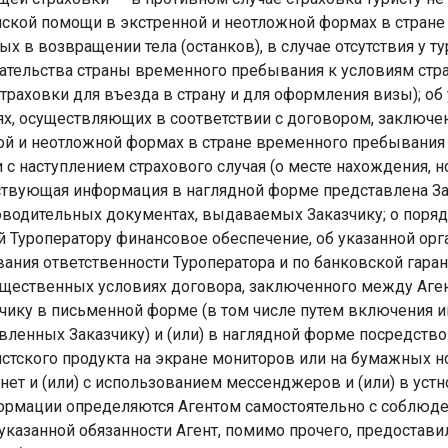
ской помощи в экстренной и неотложной формах в стране
ных в возвращении тела (останков), в случае отсутствия у
одательства страны временного пребывания к условиям стра
страховки для въезда в страну и для оформления визы); о
циях, осуществляющих в соответствии с договором, заключ
 и неотложной формах в стране временного пребывания и 
и с наступлением страхового случая (о месте нахождения,
тствующая информация в наглядной форме представлена За
оводительных документах, выдаваемых Заказчику; о поряд
 Туроператору финансовое обеспечение, об указанной орга
ания ответственности Туроператора и по банковской гаран
щественных условиях договора, заключенного между Аге
ику в письменной форме (в том числе путем включения и
авленных Заказчику) и (или) в наглядной форме посредств
истского продукта на экране мониторов или на бумажных но
рнет и (или) с использованием мессенджеров и (или) в уст
ормации определяются Агентом самостоятельно с соблюд
 указанной обязанности Агент, помимо прочего, предостави