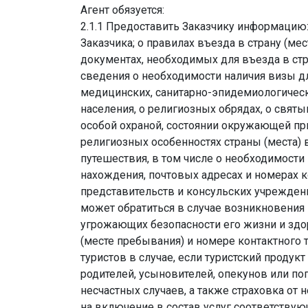
Агент обязуется:
2.1.1 Предоставить Заказчику информацию:
Заказчика; о правилах въезда в страну (м
документах, необходимых для въезда в ст
сведения о необходимости наличия визы дл
медицинских, санитарно-эпидемиологическ
населения, о религиозных обрядах, о святы
особой охраной, состоянии окружающей пр
религиозных особенностях страны (места) 
путешествия, в том числе о необходимост
нахождения, почтовых адресах и номерах 
представительств и консульских учрежден
может обратиться в случае возникновения 
угрожающих безопасности его жизни и здор
(месте пребывания) и номере контактного
туристов в случае, если туристский прод
родителей, усыновителей, опекунов или поп
несчастных случаев, а также страховка от 
на включение в состав услуг соответствую