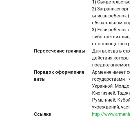
1) Свидетельств
2) Загранпаспорт
вписан ребенок (
обязательном по
3) Если ребенок
либо третьих лиц
от остающегося 
Пересечение границы
Для въезда в ст
действия которых
предполагаемого
Порядок оформления
Армения имеет с
визы
государствами - 
Украиной, Молдов
Киргизией, Таджи
Румынией, Кубой
учреждений, час
Ссылки
http://www.armeni