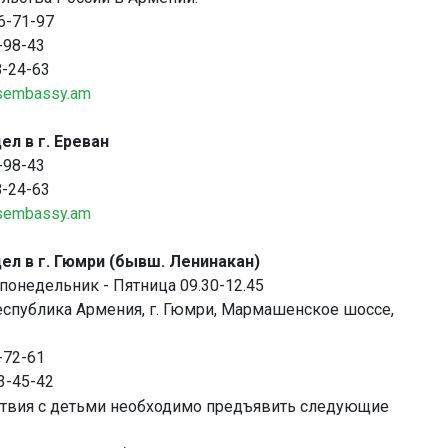
56-71-97
8-98-43
8-24-63
sembassy.am
ел в г. Ереван
8-98-43
8-24-63
sembassy.am
ел в г. Гюмри (бывш. Ленинакан)
понедельник - Пятница 09.30-12.45
Республика Армения, г. Гюмри, Мармашенское шоссе,
3-72-61
 3-45-42
ствия с детьми необходимо предъявить следующие