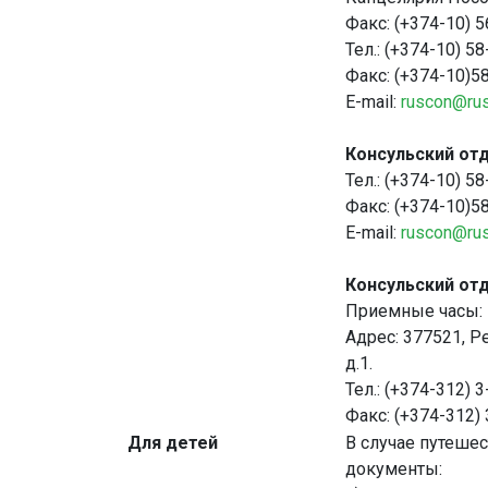
Факс: (+374-10) 
Тел.: (+374-10) 5
Факс: (+374-10)5
Е-mail:
ruscon@ru
Консульский отд
Тел.: (+374-10) 5
Факс: (+374-10)5
Е-mail:
ruscon@ru
Консульский отд
Приемные часы: 
Адрес: 377521, 
д.1.
Тел.: (+374-312) 
Факс: (+374-312)
Для детей
В случае путеше
документы: