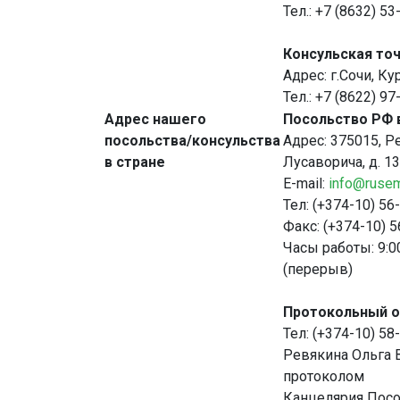
Тел.: +7 (8632) 53
Консульская точ
Адрес: г.Сочи, Ку
Тел.: +7 (8622) 97
Адрес нашего
Посольство РФ 
посольства/консульства
Адрес: 375015, Ре
в стране
Лусаворича, д. 13
Е-mail:
info@ruse
Тел: (+374-10) 56
Факс: (+374-10) 
Часы работы: 9:0
(перерыв)
Протокольный о
Тел: (+374-10) 58
Ревякина Ольга 
протоколом
Канцелярия Посо