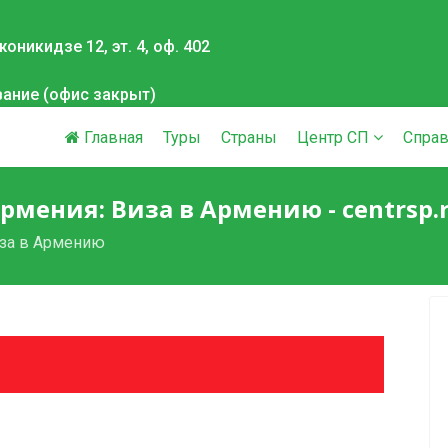
оникидзе 12, эт. 4, оф. 402
вание (офис закрыт)
Главная
Туры
Страны
Центр СП
Справ
рмения: Виза в Армению - centrsp.
за в Армению