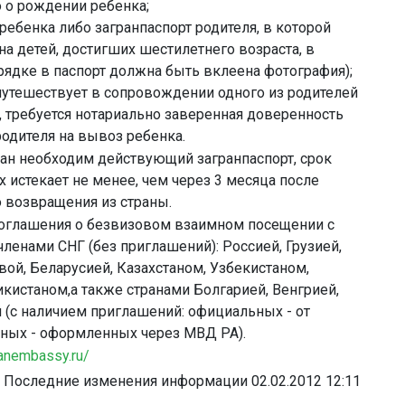
о о рождении ребенка;
 ребенка либо загранпаспорт родителя, в которой
на детей, достигших шестилетнего возраста, в
рядке в паспорт должна быть вклеена фотография);
 путешествует в сопровождении одного из родителей
, требуется нотариально заверенная доверенность
родителя на вывоз ребенка.
ран необходим действующий загранпаспорт, срок
 истекает не менее, чем через 3 месяца после
 возвращения из страны.
оглашения о безвизовом взаимном посещении с
членами СНГ (без приглашений): Россией, Грузией,
ой, Беларусией, Казахстаном, Узбекистаном,
кистаном,а также странами Болгарией, Венгрией,
 (с наличием приглашений: официальных - от
тных - оформленных через МВД РА).
anembassy.ru/
Последние изменения информации 02.02.2012 12:11