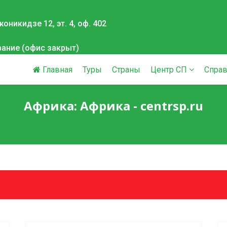
оникидзе 12, эт. 4, оф. 402
вание (офис закрыт)
Главная
Туры
Страны
Центр СП
Справ
Африка: Африка - centrsp.ru