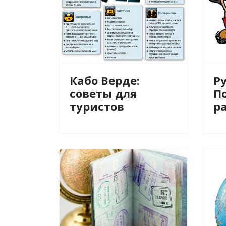
Кабо Верде:
Ру
советы для
П
туристов
р