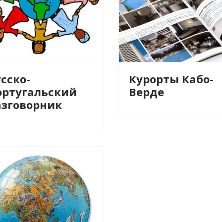
сско-
Курорты Кабо-
ортугальский
Верде
азговорник