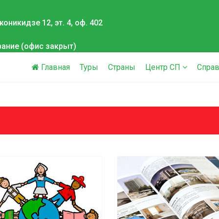
оникидзе 12, эт. 4, оф. 402
вание (офис закрыт)
Главная
Туры
Страны
Центр СП
Справ