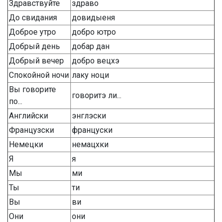
Здравствуйте
здраво
До свидания
довидыеня
Доброе утро
добро ютро
Добрый день
добар дан
Добрый вечер
добро вецхэ
Спокойной ночи
лаку ноци
Вы говорите
говоритэ ли...
по...
Английски
энглэски
Французски
француски
Немецки
немацхки
Я
я
Мы
ми
Ты
ти
Вы
ви
Они
они