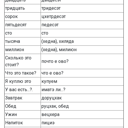
тридцать
тридесэт
сорок
цхетрдесэт
пятьдесят
педесэт
сто
сто
тысяча
(хедна), хиляда
миллион
(хедна), милиюн
Сколько это
почто е ово?
стоит?
Что это такое?
что е ово?
Я куплю это
купуем
У вас есть...?.
иматэ ли...?
Завтрак
доруцхак
Обед
руцхак, обед
Ужин
вецхера
Напиток
пициэ