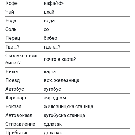
Кофе
кафа/td>
Чай
цхай
Вода
вода
Соль
со
Перец
бибер
Где ...?
где е...?
Сколько стоит
почто е карта?
билет?
Билет
карта
Поезд
вох, железница
Автобус
аутобус
Аэропорт
аэродром
Вокзал
железницхка станица
Автовокзал
аутобуска станица
Отправление
одлазак
Прибытие
долазак