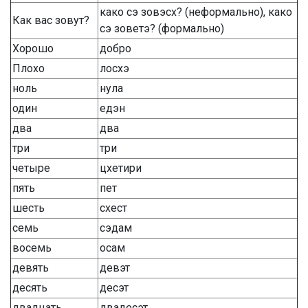
како сэ зовэсх? (неформально), како
Как вас зовут?
сэ зоветэ? (формально)
Хорошо
добро
Плохо
лосхэ
ноль
нула
один
едэн
два
два
три
три
четыре
цхетири
пять
пет
шесть
схест
семь
сэдам
восемь
осам
девять
девэт
десять
десэт
двадцать
двадесэт