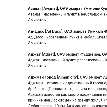
Аванат [Awanat], ОАЭ эмират Умм-эль-Ку
Аванат - населенный пункт в небольшом 
Эмиратов.
Ад-Дасс [Ad Duss], ОАЭ эмират Умм-эль-
Ад-Дасс - населенный пункт в небольшом
Эмиратов.
Аджат [Adgat], ОАЭ эмират Фуджейра, О
Аджат - населенный пункт, расположенны
Эмиратов.
Аджман город [Ajman city], ОАЭ эмират 
Аджман – столица и единственный город о
Арабского (Персидского) залива в непосре
Аджман известен как место проживания и
причине невысоких цен на аренду жилья. 
Дубая – всего 10 км. Аджман сильно измени