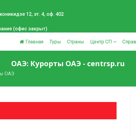
оникидзе 12, эт. 4, оф. 402
вание (офис закрыт)
Главная
Туры
Страны
Центр СП
Справ
ОАЭ: Курорты ОАЭ - centrsp.ru
ты ОАЭ