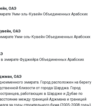
вейн, ОАЭ
эмирате Умм-эль-Кувейн Объединенных Арабских
Кувейн, ОАЭ
 эмирате Умм-эль-Кувейн Объединенных Арабских
АЭ
й в эмирате Фуджейра Объединенных Арабских
Аджман, ОАЭ
дноименного эмирата. Город расположен на берегу
дственной близости от города Шарджа. Город
ностранцев, работающих в Шардже и Дубае по
Расстояние между границей Аджмана и границей
лся за годы строительного бума (2005-2008 годы).