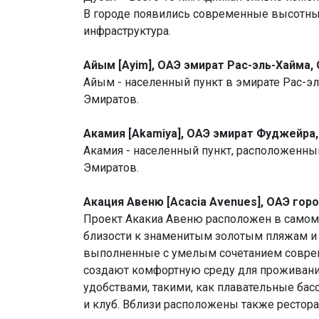
В городе появились современные высотные
инфраструктура.
Айым [Ayim], ОАЭ эмират Рас-эль-Хайма,
Айым - населенный пункт в эмирате Рас-э
Эмиратов.
Акамия [Akamiya], ОАЭ эмират Фуджейра
Акамия - населенный пункт, расположенн
Эмиратов.
Акация Авеню [Acacia Avenues], ОАЭ гор
Проект Акакиа Авеню расположен в самом
близости к знаменитым золотым пляжам и 
выполненные с умелым сочетанием соврем
создают комфортную среду для проживани
удобствами, такими, как плавательные бас
и клуб. Вблизи расположены также рестора