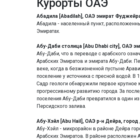
Курорты ОАЭ
Абадила [Abadilah], ОАЭ эмират Фуджейр
Абадила - населенный пункт, расположен
Эмиратах.
Абу-Даби столица [Abu Dhabi city], ОАЭ э
Абу-Даби, что в переводе с арабского озна
Арабских Эмиратов и эмирата Абу-Даби. Пе
веке, когда в безжизненной пустыне Арав
поселение у источника с пресной водой. В 
Садр геологи обнаружили первое крупное м
прогрессивному развитию города. За посл
поселения Абу-Даби превратился в один и
Персидского залива.
Абу-Хэйл [Abu Hail], ОАЭ р-н Дейра, горо
Абу-Хэйл - микрорайон в районе Дейра го
Арабских Эмиратов. В районе расположен А