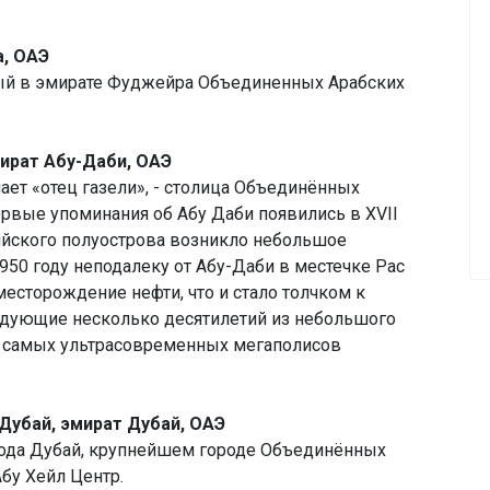
а, ОАЭ
ный в эмирате Фуджейра Объединенных Арабских
мират Абу-Даби, ОАЭ
чает «отец газели», - столица Объединённых
рвые упоминания об Абу Даби появились в XVII
ийского полуострова возникло небольшое
1950 году неподалеку от Абу-Даби в местечке Рас
есторождение нефти, что и стало толчком к
едующие несколько десятилетий из небольшого
з самых ультрасовременных мегаполисов
д Дубай, эмират Дубай, ОАЭ
рода Дубай, крупнейшем городе Объединённых
бу Хейл Центр.