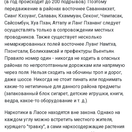
(в год происходит до 200 подрывов). Поэтому
передвижение в районах восточнее Саваннакхет,
Сианг Кхоуанг, Салаван, Кхаммуан, Секонг, Чампасак,
Сайсомбун, Хуа Пхан, Аттапу и Ланг Пхананг следует
осуществлять только в сопровождении местных
проводников. Также существует несколько
немаркированных полей восточнее Луанг Намтха,
Пхонгсали, Боликхамсай и префектуры Вьентьян.
Правило номер один - никогда не ходить в опасных
районах по непротоптанным дорожкам или напрямую
через поля. Нельзя сходить на обочины троп и дорог,
даже шоссе. Никогда не стоит пинать или поднимать
какие-то нетипичные для данного района предметы
(запакованный блок сигарет, детские игрушки, книги,
ведра, какое-то оборудование и т. д.).
Наркотики в Лаосе находятся вне закона. Однако на
каждом углу можно встретить местного жителя,
курящего "травку", а сами наркосодержащие растения