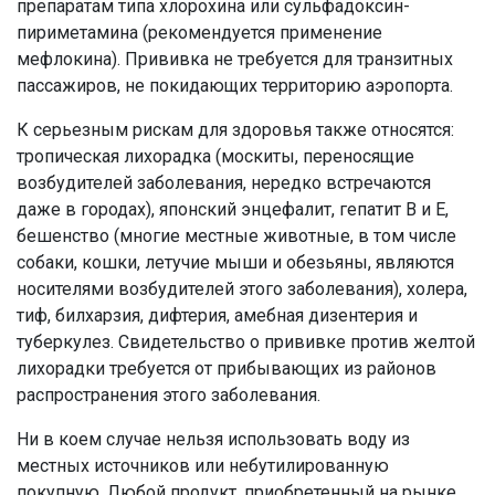
препаратам типа хлорохина или сульфадоксин-
пириметамина (рекомендуется применение
мефлокина). Прививка не требуется для транзитных
пассажиров, не покидающих территорию аэропорта.
К серьезным рискам для здоровья также относятся:
тропическая лихорадка (москиты, переносящие
возбудителей заболевания, нередко встречаются
даже в городах), японский энцефалит, гепатит В и Е,
бешенство (многие местные животные, в том числе
собаки, кошки, летучие мыши и обезьяны, являются
носителями возбудителей этого заболевания), холера,
тиф, билхарзия, дифтерия, амебная дизентерия и
туберкулез. Свидетельство о прививке против желтой
лихорадки требуется от прибывающих из районов
распространения этого заболевания.
Ни в коем случае нельзя использовать воду из
местных источников или небутилированную
покупную. Любой продукт, приобретенный на рынке,