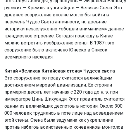
это Статуя Свободы, у французов — Эйфелева Башня, у
русских — Кремль, а у китайцев — Великая Стена. Это
древнее сооружение вполне могло бы войти в
перечень Чудес Света античности, но древние
историки незаслуженно «обошли вниманием» данное
грандиозное строение. Сегодня повсюду в Китае
можно встретить изображение стены. В 1987г.это
сооружение было включено Юнеско в Список
всемирного наследия.
Китай «Великая Китайская стена» Чудеса света
Это сооружение по праву считается величайшим
достижением мировой цивилизации. Ее строили
примерно десять лет начиная с 220 года до н. э. при
императоре Цинь Шихуанди. Этот правитель считается
одним из величайших деспотов в истории. Около 300
000 человек трудились в поте лице над возведением
этой стены. Стена была задумана как укрепление
против набегов воинственных кочевников-монголов