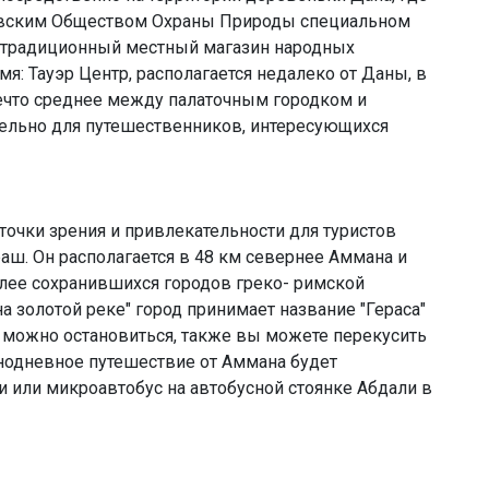
левским Обществом Охраны Природы специальном
и традиционный местный магазин народных
я: Тауэр Центр, располагается недалеко от Даны, в
ечто среднее между палаточным городком и
льно для путешественников, интересующихся
очки зрения и привлекательности для туристов
аш. Он располагается в 48 км севернее Аммана и
олее сохранившихся городов греко- римской
а золотой реке" город принимает название "Гераса"
е можно остановиться, также вы можете перекусить
днодневное путешествие от Аммана будет
и или микроавтобус на автобусной стоянке Абдали в