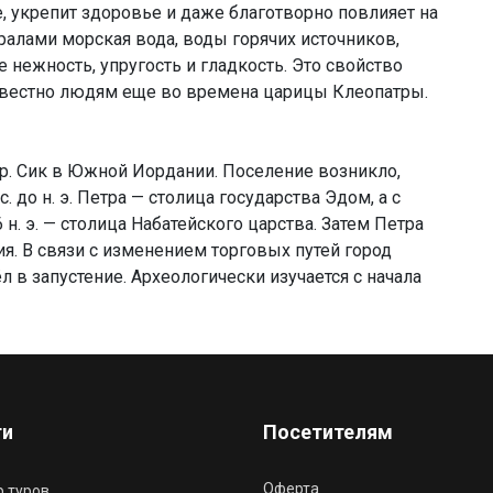
 укрепит здоровье и даже благотворно повлияет на
ралами морская вода, воды горячих источников,
нежность, упругость и гладкость. Это свойство
звестно людям еще во времена царицы Клеопатры.
 р. Сик в Южной Иордании. Поселение возникло,
ыс. до н. э. Петра — столица государства Эдом, а с
06 н. э. — столица Набатейского царства. Затем Петра
я. В связи с изменением торговых путей город
л в запустение. Археологически изучается с начала
ги
Посетителям
Оферта
 туров