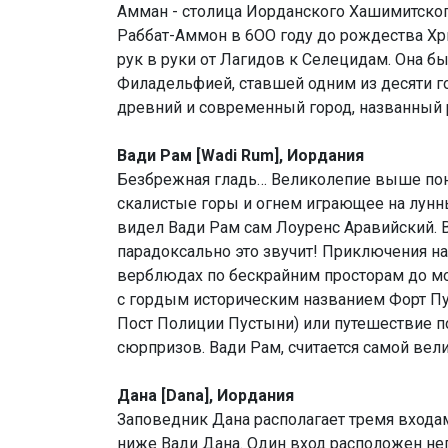
Амман - столица Иорданского Хашимитского
Раббат-Аммон в 6ОО году до poждества Хри
рук в руки от Лагидов к Селецидам. Она б
Филадельфией, ставшей одним из десяти г
древний и современный город, названный
Вади Рам [Wadi Rum], Иордания
Безбрежная гладь… Великолепие выше пон
скалистые горы и огнем играющее на лунн
видел Вади Рам сам Лоуренс Аравийский. В
парадоксально это звучит! Приключения на
верблюдах по бескрайним просторам до мо
с гордым историческим названием Форт Пу
Пост Полиции Пустыни) или путешествие п
сюрпризов. Вади Рам, считается самой вел
Дана [Dana], Иордания
Заповедник Дана располагает тремя входами
ниже Вади Дана. Один вход расположен не