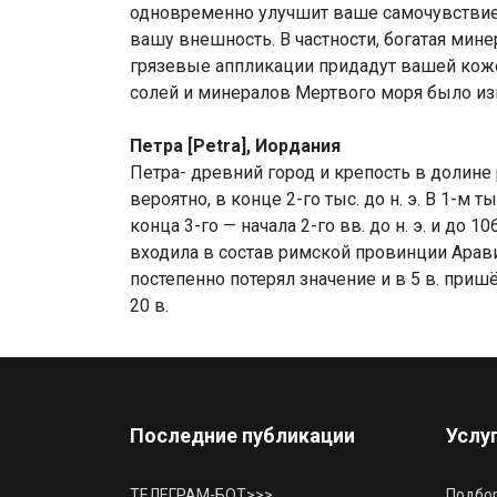
одновременно улучшит ваше самочувствие,
вашу внешность. В частности, богатая мине
грязевые аппликации придадут вашей коже 
солей и минералов Мертвого моря было и
Петра [Petra], Иордания
Петра- древний город и крепость в долине
вероятно, в конце 2-го тыс. до н. э. В 1-м т
конца 3-го — начала 2-го вв. до н. э. и до 1
входила в состав римской провинции Арави
постепенно потерял значение и в 5 в. пришё
20 в.
Последние публикации
Услу
ТЕЛЕГРАМ-БОТ>>>
Подбор