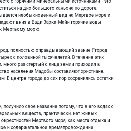
есто с горячими минеральными источниками - это
ститься на дно большого каньона по дороге,
рывается необыкновенный вид на Мертвое море и
 падают вниз в Вади Зарка-Майн горячие воды
 к Мертвому морю.
город, полностью оправдывающий звание ("город
тырех с половиной тысячелетий. В течение этих
и, много раз стертый с лица земли приходил в
ство населения Мадобы составляют христиане.
м. В центре города до сих пор сохранились остатки
получило свое название потому, что в его водах с
еральных веществ, практически, нет живых
крестностей Мертвого моря, как места отдыха и
ресное и содержательное времяпровождение