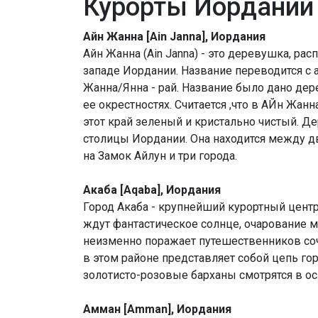
Курорты Иордании
Айн Жанна [Ain Janna], Иордания
Айн Жанна (Ain Janna) - это деревушка, ра
западе Иордании. Название переводится с ар
Жанна/Янна - рай. Название было дано дер
ее окрестностях. Считается ,что в АЙн Жанн
этот край зеленый и кристально чистый. Д
столицы Иордании. Она находится между д
на Замок Айлун и три города.
Акаба [Aqaba], Иордания
Город Акаба - крупнейший курортный центр
ждут фантастическое солнце, очарование 
неизменно поражает путешественников соч
в этом районе представляет собой цепь г
золотисто-розовые барханы смотрятся в о
Амман [Amman], Иордания