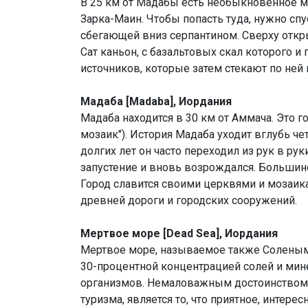
В 25 км от Мадабы есть необыкновенное м
Зарка-Маин. Чтобы попасть туда, нужно спу
сбегающей вниз серпантином. Сверху отк
Сат каньон, с базальтовых скал которого и
источников, которые затем стекают по ней
Мадаба [Madaba], Иордания
Мадаба находится в 30 км от Аммача. Это 
мозаик"). История Мадаба уходит вглубь че
долгих лет он часто переходил из рук в рук
запустение и вновь возрождался. Большин
Город славится своими церквями и мозаика
древней дороги и городских сооружений.
Мертвое море [Dead Sea], Иордания
Мертвое море, называемое также Соленым, 
30-процентной концентрацией солей и мин
организмов. Немаловажным достоинством о
туризма, является то, что приятное, инте