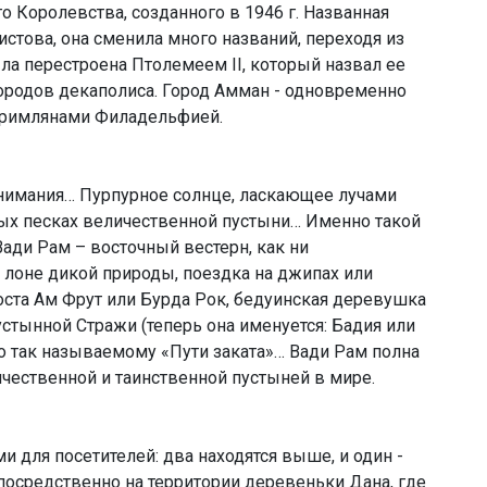
 Королевства, созданного в 1946 г. Названная
стова, она сменила много названий, переходя из
ыла перестроена Птолемеем II, который назвал ее
ородов декаполиса. Город Амман - одновременно
 римлянами Филадельфией.
имания… Пурпурное солнце, ласкающее лучами
ых песках величественной пустыни… Именно такой
ади Рам – восточный вестерн, как ни
 лоне дикой природы, поездка на джипах или
ста Ам Фрут или Бурда Рок, бедуинская деревушка
стынной Стражи (теперь она именуется: Бадия или
о так называемому «Пути заката»… Вади Рам полна
ичественной и таинственной пустыней в мире.
 для посетителей: два находятся выше, и один -
посредственно на территории деревеньки Дана, где