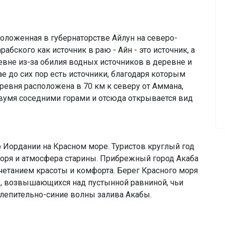
сположенная в губернаторстве Айлун на северо-
абского как источник в раю - Айн - это источник, а
евне из-за обилия водных источников в деревне и
ае до сих пор есть источники, благодаря которым
еревня расположена в 70 км к северу от Аммана,
вумя соседними горами и отсюда открывается вид
 Иордании на Красном море. Туристов круглый год
моря и атмосфера старины. Прибрежный город Акаба
етанием красоты и комфорта. Берег Красного моря
ор, возвышающихся над пустынной равниной, чьи
слепительно-синие волны залива Акабы.