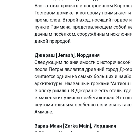
Вас готовы принять в построенном Коро
Гостевом домике, к которому примыкает 
промыслов. Второй вход, носящий гордое им
пункте Раммана, представляющем собой н
дачным посёлком, сооружённым исключите
дикой природой.
Джераш [Jerash], Иордания
Следующим по значимости с исторической т
после Петры является древний город Джер
считается одним из самых больших и наиб
архитектуры. Названный греками "Антиош н
в эпоху римлян. В Джераше есть отель, гд
в маленьких уличных забегаловках. Это о
неутомительным, особенно если взять такс
Аммане.
Зарка-Маин [Zarka Main], Иордания