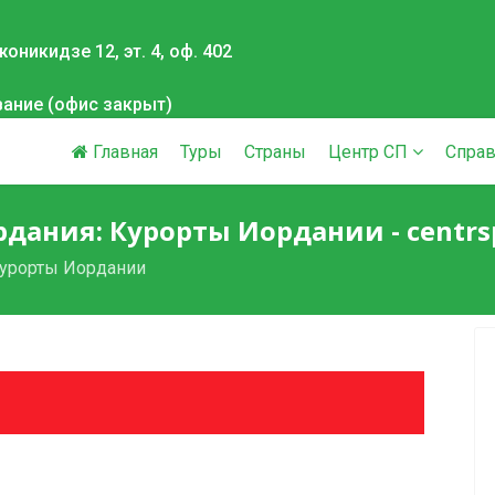
оникидзе 12, эт. 4, оф. 402
вание (офис закрыт)
Главная
Туры
Страны
Центр СП
Справ
дания: Курорты Иордании - centrs
урорты Иордании