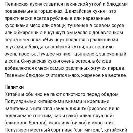
Пекинская кухня славится пекинской уткой и блюдами,
подаваемые в горшочках. Шанхайская кухня - это
практически всегда рубленые или нарезанные
кусочками мясо или овощи, тушеные в соевом соусе
или обжаренные в кунжутном масле с добавлением
перца и чеснока. «Чиу чоу» подается с различными
соусами, а блюда хаккайской кухни, как правило,
очень просты. Лучшее из них - цыпленок, запеченный
в соли. Сичуанская кухня очень острая, в блюда
добавляются смеси самых различных жгучих перцев.
Главным блюдом считается мясо, жареное на вертеле.
Напитки
Китайцы обычно не пьют спиртного перед обедом.
Популярными китайскими винами и крепкими
напитками считаются «зиань джинг» (рисовое вино,
подаваемое горячим, как и сакэ), «лианг хуа пей»
(сливовое бренди), «каолин» (виски) и «мао той».
Популярен местный сорт пива "сан-мигель", китайский