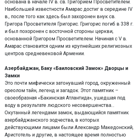
основана в начале IV в. св. Григорием Просветителем.
Наибольшей известности Амарас достиг в середине IV
в., после того как здесь был захоронен внук св.
Григора Просветителя Григорис. Григорис погиб в 338 г.
и был похоронен с восточной стороны церкви,
основанной Григором Просветителем. Начиная с V в.
Амарас становится одним из крупнейших религиозных
центров средневековой Армении.
Азербайджан, Баку «Баиловский Замок» Дворцы и
Замки
Это почти мифически затонувший город, окруженный
ореолом тайн, легенд и загадок. Этот памятник –
своеобразная «Бакинская Атлантида», ушедшая под
воду в результате людского несовершенства…
Окутанный легендами замок, выдающийся памятник
азербайджанского зодчества, в которых
действующими лицами были Александр Македонский,
Аристотель и другие, в настоящее время полностью