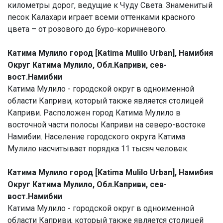
километры дорог, ведущие к Чуду Света. Знаменитый
песок Калахари играет всеми оттенками красного
цвета – от розового до буро-коричневого.
Катима Мулило город [Katima Mulilo Urban], Намибия
Округ Катима Мулило, Обл.Каприви, сев-
вост.Намибии
Катима Мулило - городской округ в одноименной
области Каприви, который также является столицей
Каприви. Расположен город Катима Мулило в
восточной части полосы Каприви на северо-востоке
Намибии. Население городского округа Катима
Мулило насчитывает порядка 11 тысяч человек.
Катима Мулило город [Katima Mulilo Urban], Намибия
Округ Катима Мулило, Обл.Каприви, сев-
вост.Намибии
Катима Мулило - городской округ в одноименной
области Каприви, который также является столицей