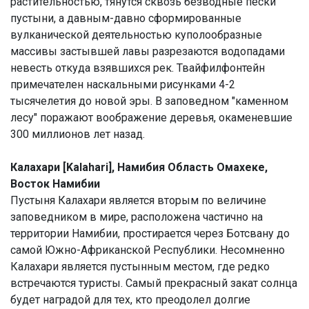
растительностью, тянутся сквозь безводные пески
пустыни, а давным-давно сформированные
вулканической деятельностью куполообразные
массивы застывшей лавы разрезаются водопадами
невесть откуда взявшихся рек. Твайфилфонтейн
примечателен наскальными рисунками 4-2
тысячелетия до новой эры. В заповедном "каменном
лесу" поражают воображение деревья, окаменевшие
300 миллионов лет назад.
Калахари [Kalahari], Намибия Область Омахеке,
Восток Намибии
Пустыня Калахари является вторым по величине
заповедником в мире, расположена частично на
территории Намибии, простирается через Ботсвану до
самой Южно-Африканской Республики. Несомненно
Калахари является пустынным местом, где редко
встречаются туристы. Самый прекрасный закат солнца
будет наградой для тех, кто преодолел долгие