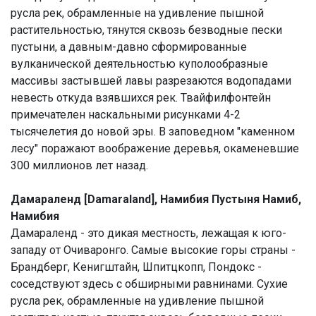
русла рек, обрамленные на удивление пышной
растительностью, тянутся сквозь безводные пески
пустыни, а давным-давно сформированные
вулканической деятельностью куполообразные
массивы застывшей лавы разрезаются водопадами
невесть откуда взявшихся рек. Твайфилфонтейн
примечателен наскальными рисунками 4-2
тысячелетия до новой эры. В заповедном "каменном
лесу" поражают воображение деревья, окаменевшие
300 миллионов лет назад.
Дамараленд [Damaraland], Намибия Пустыня Намиб,
Намибия
Дамараленд - это дикая местность, лежащая к юго-
западу от Очиваронго. Самые высокие горы страны -
Брандберг, Кенигштайн, Шпитцкопп, Пондокс -
соседствуют здесь с обширными равнинами. Сухие
русла рек, обрамленные на удивление пышной