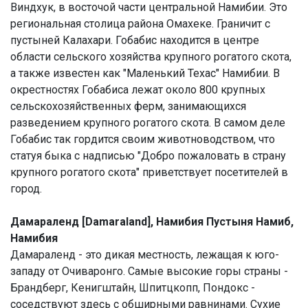
Виндхук, в восточой части центральной Намибии. Это
региональная столица района Омахеке. Граничит с
пустыней Калахари. Гобабис находится в центре
области сельского хозяйства крупного рогатого скота,
а также известен как "Маленький Техас" Намибии. В
окрестностях Гобабиса лежат около 800 крупных
сельскохозяйственных ферм, занимающихся
разведением крупного рогатого скота. В самом деле
Гобабис так гордится своим животноводством, что
статуя быка с надписью "Добро пожаловать в страну
крупного рогатого скота" приветствует посетителей в
город.
Дамараленд [Damaraland], Намибия Пустыня Намиб,
Намибия
Дамараленд - это дикая местность, лежащая к юго-
западу от Очиваронго. Самые высокие горы страны -
Брандберг, Кенигштайн, Шпитцкопп, Пондокс -
соседствуют здесь с обширными равнинами. Сухие