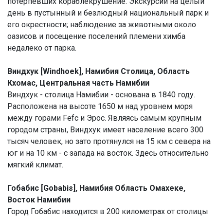
потерпевших кораблекрушение. Экскурсии на целый
день в пустынный и безлюдный национальный парк и
его окрестности; наблюдение за животными около
оазисов и посещение поселений племени химба
недалеко от парка.
Виндхук [Windhoek], Намибия Столица, Область
Кхомас, Центральная часть Намибии
Виндхук - столица Намибии - основана в 1840 году.
Расположена на высоте 1650 м над уровнем моря
между горами Fefc и Эрос. Являясь самым крупным
городом страны, Виндхук имеет население всего 300
тысяч человек, но зато протянулся на 15 км с севера на
юг и на 10 км - с запада на восток. Здесь относительно
мягкий климат.
Гобабис [Gobabis], Намибия Область Омахеке,
Восток Намибии
Город Гобабис находится в 200 километрах от столицы