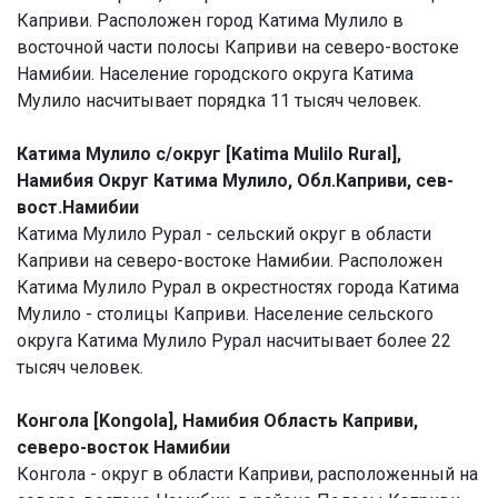
Каприви. Расположен город Катима Мулило в
восточной части полосы Каприви на северо-востоке
Намибии. Население городского округа Катима
Мулило насчитывает порядка 11 тысяч человек.
Катима Мулило с/округ [Katima Mulilo Rural],
Намибия Округ Катима Мулило, Обл.Каприви, сев-
вост.Намибии
Катима Мулило Рурал - сельский округ в области
Каприви на северо-востоке Намибии. Расположен
Катима Мулило Рурал в окрестностях города Катима
Мулило - столицы Каприви. Население сельского
округа Катима Мулило Рурал насчитывает более 22
тысяч человек.
Конгола [Kongola], Намибия Область Каприви,
северо-восток Намибии
Конгола - округ в области Каприви, расположенный на