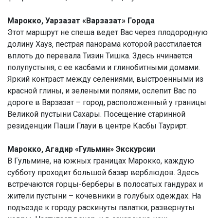
Марокко, Уарзазат «Варзазат» Города
Этот маршрут не спеша ведет Вас через плодородную
долину Хауз, пестрая панорама которой расстилается
вплоть до перевала Тизин Тишка. Здесь нчинается
полупустыня, с ее касбами и глинобитными домами.
Яркий контраст между селениями, выстроенными из
красной глины, и зелеными полями, ослепит Вас по
дороге в Варзазат – город, расположенный у границы
Великой пустыни Сахары. Посещение старинной
резиденции Паши Глауи в центре Касбы Таурирт.
Марокко, Агадир «Гульмин» Экскурсии
В Гульмине, на южных границах Марокко, каждую
субботу проходит большой базар верблюдов. Здесь
встречаются горцы-берберы в полосатых гандурах и
жители пустыни – кочевники в голубых одеждах. На
подъезде к городу раскинуты палатки, развернуты