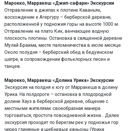
Марокко, Марракеш «Джип-сафари» Экскурсии
Отправление в джипах к плотине Каваньяк,
восхождение к Агергуру – берберской деревне,
расположенной у подножия горы на высоте 1000 м.
Отправление на плато Кик, венчающее водную
плоскость плотины. Остановка в священной деревне
Мулай Браима, месте паломничества в июле месяце.
Около полудня – берберский обед в бедуинском
шатре, в сопровождении фольклорных песен и
танцев.
Марокко, Марракеш «Долина Урика» Экскурсии
Экскурсия на полдня к югу от Марракеша в долину
Урика. На полдороге – остановка в плодородной
долине Хауз в берберской деревне, общение с
местными жителями: своеобразная манера
торговаться, простота повседневной жизни… Далее
экскурсия проходит по берегам рек у подножья гор
через глиняные и щебневые каньоны (Урика