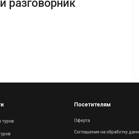
й разговорник
ги
Посетителям
Оферта
 туров
Соглашение на обработку данн
туров