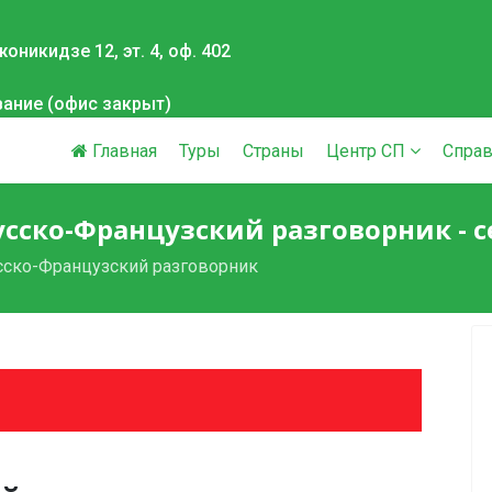
оникидзе 12, эт. 4, оф. 402
вание (офис закрыт)
Главная
Туры
Страны
Центр СП
Справ
усско-Французский разговорник - ce
сско-Французский разговорник