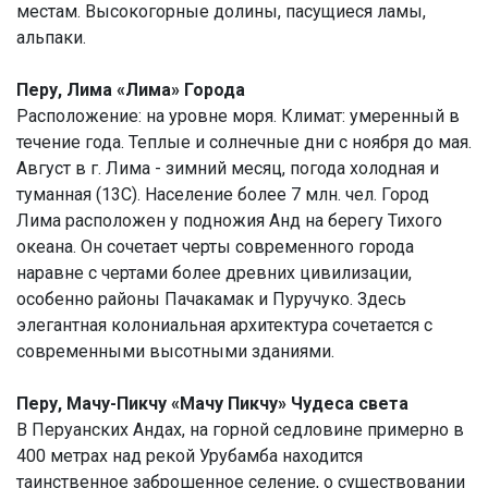
местам. Высокогорные долины, пасущиеся ламы,
альпаки.
Перу, Лима «Лима» Города
Расположение: на уровне моря. Климат: умеренный в
течение года. Теплые и солнечные дни с ноября до мая.
Август в г. Лима - зимний месяц, погода холодная и
туманная (13С). Население более 7 млн. чел. Город
Лима расположен у подножия Анд на берегу Тихого
океана. Он сочетает черты современного города
наравне с чертами более древних цивилизации,
особенно районы Пачакамак и Пуручуко. Здесь
элегантная колониальная архитектура сочетается с
современными высотными зданиями.
Перу, Мачу-Пикчу «Мачу Пикчу» Чудеса света
В Перуанских Андах, на горной седловине примерно в
400 метрах над рекой Урубамба находится
таинственное заброшенное селение, о существовании