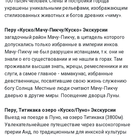
100 тысяч человек Стены и постройки города
украшены уникальными рельефами, изображающим
стилизованных животных и богов древних «чиму».
Перу «Куско/Мачу-Пикчу/Куско» Экскурсии
загадочный район Мачу-Пикчу, в цитадель которого
допускались только избранные в империи инков.
Мачу-Пикчу не был разрушен испанцами, т.к. они не
знали о его существовании и не нашли в горах. Там
проживали высшая знать, жрецы, ремесленники и их
слуги, а самое главное - мамакунас, избранные
девственницы, посвятившие свою жизнь служению
богу Солнца. Местные люди считают Мачу-Пикчу
дверью в другие миры. Посещение дворца Луны.
Перу, Титикака озеро «Куско/Пуно» Экскурсии
Выезд на поезде в Пуно, на озеро Титикака (3800м).
Увлекательнейшее путешествие через высокогорные
прерии Анд, по традиционным для инкской культуры