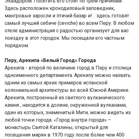
Эквадором. Посетить его стоит по трем причинам.
Здесь расположен крокодиловый заповедник,
мангровые заросли и птичий базар и! .. здесь готовят
самый лучший себиче (ceviche) во всем Перу. В любом
отеле администрация с радостью организует для вас
поездку в этот городок. Мы посещали его частным
порядком.
Перу, Арекипа «Белый Город» Города
Арекипа - второй по величине город в Перу и столица
одноименного департамента. Арекипу можно назвать
одним из самых ярких примеров испанской
колониальной архитектуры во всей Южной Америке.
Арекипа, построенный из светлого вулканического
камня , находится в долине, окруженной вулканами,
один из которых, знаменитый Мити, можно видеть из
любой точки города. «Город внутри города» –
монастырь Святой Каталины, открытый для
посещения мирян в 1970 году после более чем 400