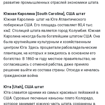
развитие промышленных отраслей экономики штата.
Южная Каролина [South Carolina], США штат
Южная Каролина- штат на Юге Атлантического
побережья США. Его площадь составляет 80,4 тыс.
км2. Столицей штата является город Колумбия. Южная
Каролина некогда была богатейшим штатом США. Она
была крупнейшим культурным и хозяйственным
центром Юга. Здесь процветали рабовладельческие
плантации, на которых и зиждилось в основном его
богатство. В 1860-м году местное правительство, не
согласившись с отменой рабства, даже приняло
решение выйти из состава страны. Отсюда и началась
гражданская война.
Юта [Utah], США штат
Юта славится одними из самых красивых пейзажей в
США. Суровые песчаные каньоны плато Колорадо,
которое занимает южную часть штата, сохранены в