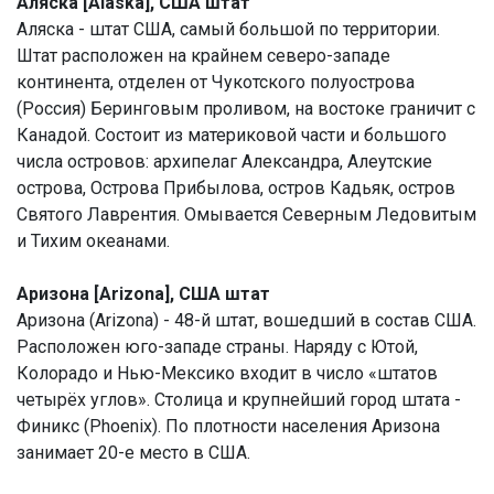
Аляска [Alaska], США штат
Аляска - штат США, самый большой по территории.
Штат расположен на крайнем северо-западе
континента, отделен от Чукотского полуострова
(Россия) Беринговым проливом, на востоке граничит с
Канадой. Состоит из материковой части и большого
числа островов: архипелаг Александра, Алеутские
острова, Острова Прибылова, остров Кадьяк, остров
Святого Лаврентия. Омывается Северным Ледовитым
и Тихим океанами.
Аризона [Arizona], США штат
Аризона (Arizona) - 48-й штат, вошедший в состав США.
Расположен юго-западе страны. Наряду с Ютой,
Колорадо и Нью-Мексико входит в число «штатов
четырёх углов». Столица и крупнейший город штата -
Финикс (Phoenix). По плотности населения Аризона
занимает 20-е место в США.