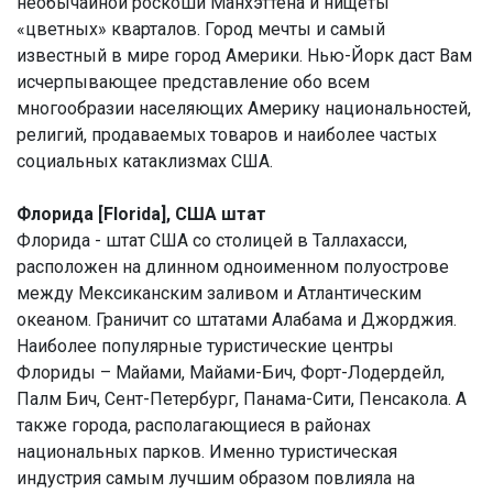
необычайной роскоши Манхэттена и нищеты
«цветных» кварталов. Город мечты и самый
известный в мире город Америки. Нью-Йорк даст Вам
исчерпывающее представление обо всем
многообразии населяющих Америку национальностей,
религий, продаваемых товаров и наиболее частых
социальных катаклизмах США.
Флорида [Florida], США штат
Флорида - штат США со столицей в Таллахасси,
расположен на длинном одноименном полуострове
между Мексиканским заливом и Атлантическим
океаном. Граничит со штатами Алабама и Джорджия.
Наиболее популярные туристические центры
Флориды – Майами, Майами-Бич, Форт-Лодердейл,
Палм Бич, Сент-Петербург, Панама-Сити, Пенсакола. А
также города, располагающиеся в районах
национальных парков. Именно туристическая
индустрия самым лучшим образом повлияла на