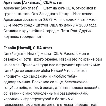
Арканзас [Arkansas], США штат
Арканзас (Arkansas) — штат на юге США, относится к
группе штатов Юго-Западного Центра. Население
Арканзаса составляет 2,673 млн человек и занимает
33-е место среди штатов США по данным 2000 года.
Столица и крупнейший город — Литл-Рок. Других
крупных городов нет.
Гавайи [Hawaii], США штат
Гавайи (англ. Hawaii) — штат США. Расположен в
северной части Тихого океана. Гавайи это поистине рай
на земле. Приезжая туда вас встречают приветливые
гавайцы со словами aloha Hawaii! Что означает
«привет», «до свидания» и «люблю тебя»
одновременно. Ласковое солнце, бесконечное
голубое небо, тёплый океан, длинная полоса пляжей в
сочетании с многочисленными развлечениями,
хорошей инфраструктурой и богатыми
возможностями для активного отдыха, сделают ваш