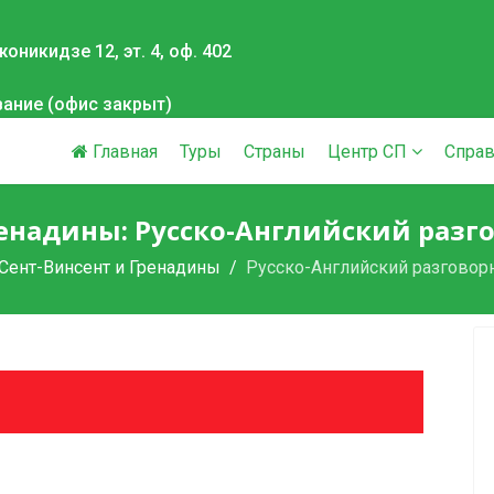
оникидзе 12, эт. 4, оф. 402
вание (офис закрыт)
Главная
Туры
Страны
Центр СП
Справ
енадины: Русско-Английский разгов
Сент-Винсент и Гренадины
Русско-Английский разговор