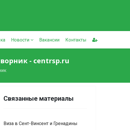
ка
Новости
Вакансии
Контакты
орник - centrsp.ru
ник
Связанные материалы
Виза в Сент-Винсент и Гренадины