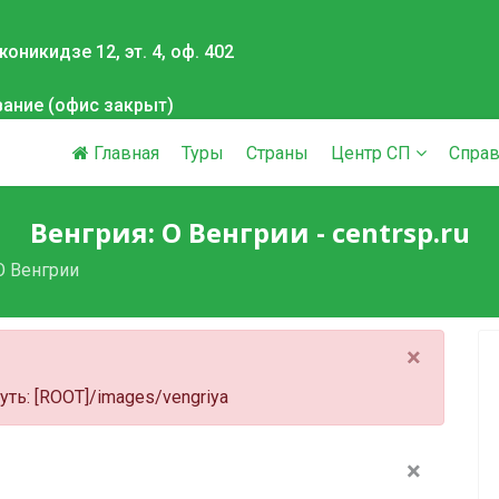
оникидзе 12, эт. 4, оф. 402
вание (офис закрыт)
Главная
Туры
Страны
Центр СП
Справ
Венгрия: О Венгрии - centrsp.ru
О Венгрии
×
 Путь: [ROOT]/images/vengriya
×