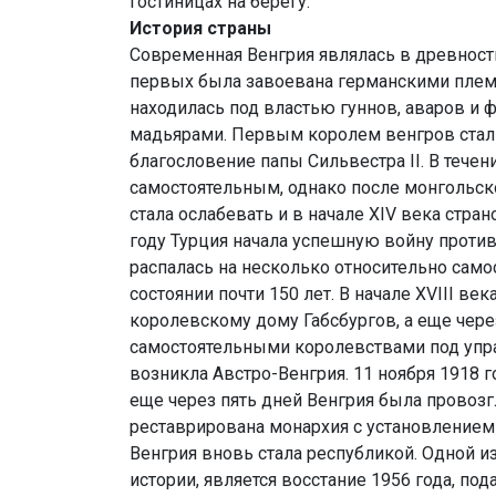
гостиницах на берегу.
История страны
Современная Венгрия являлась в древност
первых была завоевана германскими племен
находилась под властью гуннов, аваров и 
мадьярами. Первым королем венгров стал И
благословение папы Сильвестра II. В тече
самостоятельным, однако после монгольск
стала ослабевать и в начале XIV века стра
году Турция начала успешную войну против
распалась на несколько относительно само
состоянии почти 150 лет. В начале XVIII ве
королевскому дому Габсбургов, а еще через
самостоятельными королевствами под упра
возникла Австро-Венгрия. 11 ноября 1918 
еще через пять дней Венгрия была провозг
реставрирована монархия с установлением
Венгрия вновь стала республикой. Одной и
истории, является восстание 1956 года, по