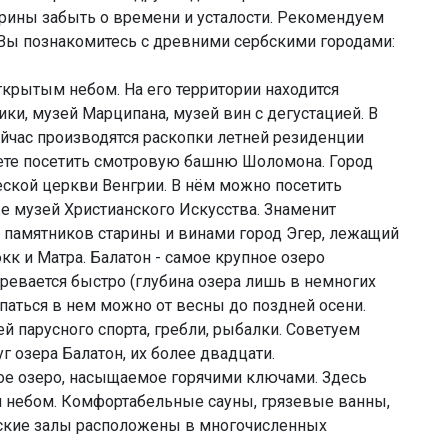
арины забыть о времени и усталости. Рекомендуем
 Вы познакомитесь с древними сербскими городами:
ткрытым небом. На его территории находится
ки, музей Марципана, музей вин с дегустацией. В
час производятся раскопки летней резиденции
ете посетить смотровую башню Шоломона. Город
еской церкви Венгрии. В нём можно посетить
е музей Христианского Искусства. Знаменит
памятников старины и винами город Эгер, лежащий
к и Матра. Балатон - самое крупное озеро
ревается быстро (глубина озера лишь в немногих
упаться в нем можно от весны до поздней осени.
 парусного спорта, гребли, рыбалки. Советуем
г озера Балатон, их более двадцати.
ное озеро, насыщаемое горячими ключами. Здесь
 небом. Комфортабельные сауны, грязевые ванны,
еские залы расположены в многочисленных