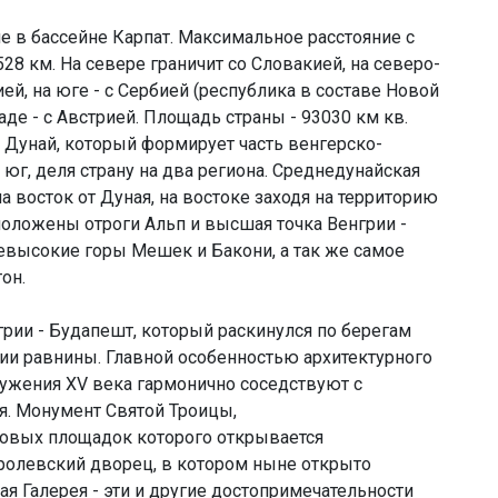
е в бассейне Карпат. Максимальное расстояние с
 528 км. На севере граничит со Словакией, на северо-
ией, на юге - с Сербией (республика в составе Новой
аде - с Австрией. Площадь страны - 93030 км кв.
 Дунай, который формирует часть венгерско-
юг, деля страну на два региона. Среднедунайская
 восток от Дуная, на востоке заходя на территорию
сположены отроги Альп и высшая точка Венгрии -
 невысокие горы Мешек и Бакони, а так же самое
он.
рии - Будапешт, который раскинулся по берегам
ории равнины. Главной особенностью архитектурного
ружения XV века гармонично соседствуют с
я. Монумент Святой Троицы,
ровых площадок которого открывается
ролевский дворец, в котором ныне открыто
ая Галерея - эти и другие достопримечательности