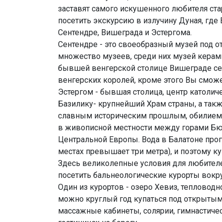
заставят самого искушенного любителя ст
посетить экскурсию в излучину Дуная, где
Сентендре, Вишеграда и Эстергома.
Сентендре - это своеобразный музей под о
множество музеев, среди них музей керами
бывшей венгерской столице Вишеграде сей
венгерских королей, кроме этого Вы смож
Эстергом - бывшая столица, центр католич
Базилику- крупнейший Храм страны, а такж
славным историческим прошлым, обилием 
в живописной местности между горами Бюк
Центральной Европы. Вода в Балатоне прог
местах превышает три метра), и поэтому к
Здесь великолепные условия для любителей
посетить бальнеологические курорты вокру
Один из курортов - озеро Хевиз, тепловод
можно круглый год купаться под открытым
массажные кабинеты, солярии, гимнастич