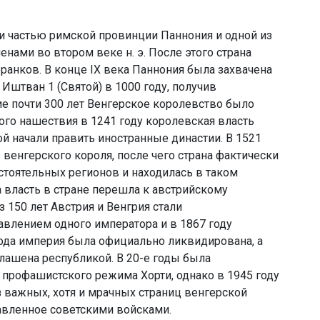
и частью римской провинции Паннония и одной из
ами во втором веке н. э. После этого страна
франков. В конце IX века Паннония была захвачена
штван 1 (Святой) в 1000 году, получив
ние почти 300 лет Венгерское королевство было
ого нашествия в 1241 году королевская власть
ной начали править иностранные династии. В 1521
 венгерского короля, после чего страна фактически
стоятельных регионов и находилась в таком
ка власть в стране перешла к австрийскому
 150 лет Австрия и Венгрия стали
влением одного императора и в 1867 году
года империя была официально ликвидирована, а
лашена республикой. В 20-е годы была
 профашистского режима Хорти, однако в 1945 году
з важных, хотя и мрачных страниц венгерской
давленное советскими войсками.