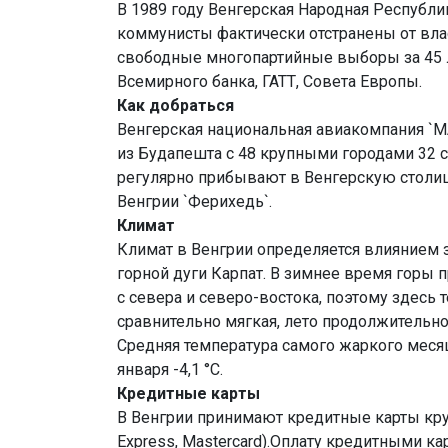
В 1989 году Венгерская Народная Республ
коммунисты фактически отстранены от влас
свободные многопартийные выборы за 45 л
Всемирного банка, ГАТТ, Совета Европы.
Как добраться
Венгерская национальная авиакомпания `
из Будапешта с 48 крупными городами 32 
регулярно прибывают в Венгерскую столи
Венгрии `Ферихедь`.
Климат
Климат в Венгрии определяется влиянием 
горной дуги Карпат. В зимнее время горы
с севера и северо-востока, поэтому здесь 
сравнительно мягкая, лето продолжительно
Средняя температура самого жаркого месяца
января -4,1 °C.
Кредитные карты
В Венгрии принимают кредитные карты кру
Express, Mastercard).Оплату кредитными к