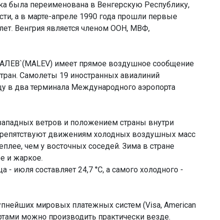
ика была переименована в Венгерскую Республику,
ти, а в марте-апреле 1990 года прошли первые
ет. Венгрия является членом ООН, МВФ,
МАЛЕВ`(MALEV) имеет прямое воздушное сообщение
стран. Самолеты 19 иностранных авиалиний
цу в два терминала Международного аэропорта
западных ветров и положением страны внутри
 препятствуют движениям холодных воздушных масс
теплее, чем у восточных соседей. Зима в стране
е и жаркое.
 - июля составляет 24,7 °C, а самого холодного -
пнейших мировых платежных систем (Visa, American
артами можно производить практически везде.