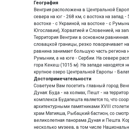
География
Венгрия расположена в Центральной Европ
севера на юг - 268 км, с востока на запад -
востоке - с Украиной, на востоке - с Румын
Югославии), Хорватией и Словенией, на зап
Территория Венгрии в основном равнинная.
словацкой границы, резко поворачивает на 
равнина занимает большую часть региона на
Румынии, а на юге - Сербии. На севере ра
гора Кекеш (1015 м). На западе находятся
крупное озеро Центральной Европы - Балат
Достопримечательности
Советуем Вам посетить главный город Венг
Дуная: Буда - на холмах, Пешт - на террит
комплекса Будапешта является то, что соо
архитектурными памятниками XVIII столети
храм Матияша, Рыбацкий бастион, со смот
великолепная панорама Дуная и Пешта. Ко
несколько музеев, в том числе Национальн