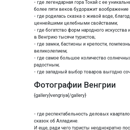
- где легендарная гора Токай с ее уникал
более пяти веков будоражит воображение 
- где родилась сказка о живой воде, благ
ценнейшими целебными свойствами;
- где богатство форм народного искусств
в Венгрию тысячи туристов;
- где замки, бастионы и крепости, помпез
великолепием;
- где самое большое количество солнечных
радостным;
- где западный выбор товаров выгодно соч
Фотографии Венгрии
{gallery}vengriya{/gallery}
- где респектабельность деловых квартало
сказок об Алладине.
И еще, ради чего туристы неоднократно по