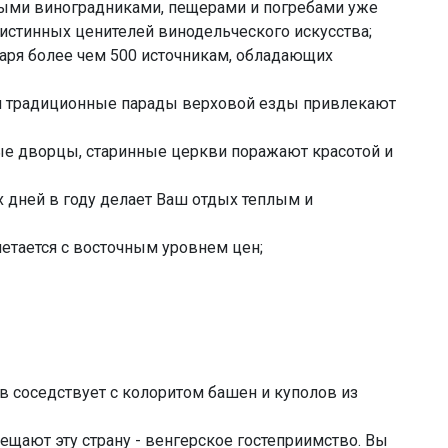
ьными виноградниками, пещерами и погребами уже
истинных ценителей винодельческого искусства;
одаря более чем 500 источникам, обладающих
а и традиционные парады верховой езды привлекают
ные дворцы, старинные церкви поражают красотой и
 дней в году делает Ваш отдых теплым и
етается с восточным уровнем цен;
в соседствует с колоритом башен и куполов из
сещают эту страну - венгерское гостеприимство. Вы