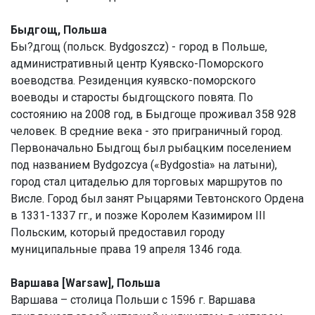
Быдгощ, Польша
Бы?дгощ (польск. Bydgoszcz) - город в Польше,
административный центр Куявско-Поморского
воеводства. Резиденция куявско-поморского
воеводы и старосты быдгощского повята. По
состоянию на 2008 год, в Быдгоще проживал 358 928
человек. В средние века - это приграничный город.
Первоначально Быдгощ был рыбацким поселением
под названием Bydgozcya («Bydgostia» на латыни),
город стал цитаделью для торговых маршрутов по
Висле. Город был занят Рыцарями Тевтонского Ордена
в 1331-1337 гг., и позже Королем Казимиром III
Польским, который предоставил городу
муниципальные права 19 апреля 1346 года.
Варшава [Warsaw], Польша
Варшава – столица Польши с 1596 г. Варшава