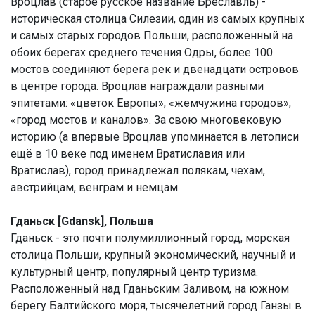
Вроцлав (старое русское название Бреславль) -
историческая столица Силезии, один из самых крупных
и самых старых городов Польши, расположенный на
обоих берегах среднего течения Одры, более 100
мостов соединяют берега рек и двенадцати островов
в центре города. Вроцлав награждали разными
эпитетами: «цветок Европы», «жемчужина городов»,
«город мостов и каналов». За свою многовековую
историю (а впервые Вроцлав упоминается в летописи
ещё в 10 веке под именем Вратиславия или
Вратислав), город принадлежал полякам, чехам,
австрийцам, венграм и немцам.
Гданьск [Gdansk], Польша
Гданьск - это почти полумиллионный город, морская
столица Польши, крупный экономический, научный и
культурный центр, популярный центр туризма.
Расположенный над Гданьским Заливом, на южном
берегу Балтийского моря, тысячелетний город Ганзы в