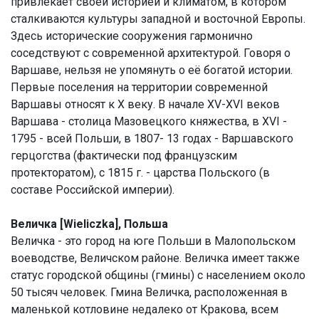
привлекает своей историей и климатом, в котором
сталкиваются культуры западной и восточной Европы.
Здесь исторические сооружения гармонично
соседствуют с современной архитектурой. Говоря о
Варшаве, нельзя не упомянуть о её богатой истории.
Первые поселения на территории современной
Варшавы относят к X веку. В начале XV-XVI веков
Варшава - столица Мазовецкого княжества, в XVI -
1795 - всей Польши, в 1807- 13 годах - Варшавского
герцогства (фактически под французским
протекторатом), с 1815 г. - царства Польского (в
составе Российской империи).
Величка [Wieliczka], Польша
Величка - это город на юге Польши в Малопольском
воеводстве, Величском районе. Величка имеет также
статус городской общины (гмины) с населением около
50 тысяч человек. Гмина Величка, расположенная в
маленькой котловине недалеко от Кракова, всем