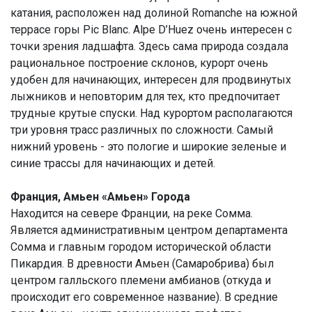
катания, расположен над долиной Romanche на южной
террасе горы Pic Blanc. Alpe D’Huez очень интересен с
точки зрения ладшафта. Здесь сама природа создала
рациональное построение склонов, курорт очень
удобен для начинающих, интересен для продвинутых
лыжников и неповторим для тех, кто предпочитает
трудные крутые спуски. Над курортом располагаются
три уровня трасс различных по сложности. Самый
нижний уровень - это пологие и широкие зеленые и
синие трассы для начинающих и детей.
Франция, Амьен «Амьен» Города
Находится на севере Франции, на реке Сомма.
Является административным центром департамента
Сомма и главным городом исторической области
Пикардия. В древности Амьен (Самаробрива) был
центром галльского племени амбианов (откуда и
происходит его современное название). В средние