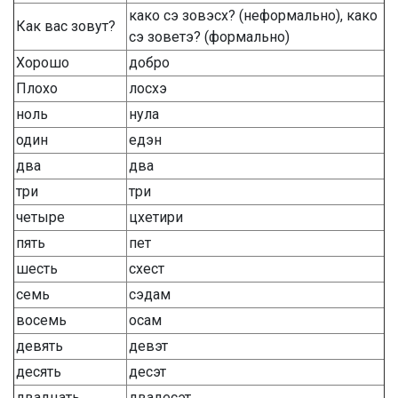
како сэ зовэсх? (неформально), како
Как вас зовут?
сэ зоветэ? (формально)
Хорошо
добро
Плохо
лосхэ
ноль
нула
один
едэн
два
два
три
три
четыре
цхетири
пять
пет
шесть
схест
семь
сэдам
восемь
осам
девять
девэт
десять
десэт
двадцать
двадесэт