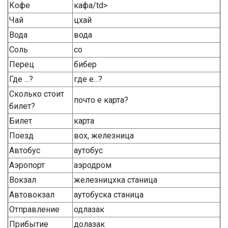
Кофе
кафа/td>
Чай
цхай
Вода
вода
Соль
со
Перец
бибер
Где ...?
где е...?
Сколько стоит
почто е карта?
билет?
Билет
карта
Поезд
вох, железница
Автобус
аутобус
Аэропорт
аэродром
Вокзал
железницхка станица
Автовокзал
аутобуска станица
Отправление
одлазак
Прибытие
долазак