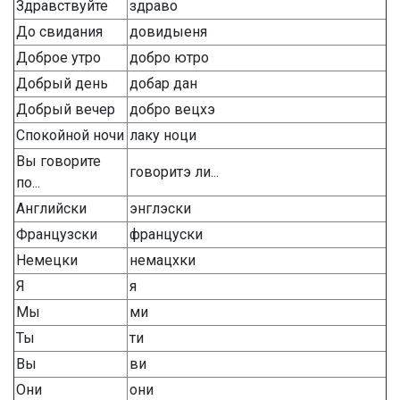
Здравствуйте
здраво
До свидания
довидыеня
Доброе утро
добро ютро
Добрый день
добар дан
Добрый вечер
добро вецхэ
Спокойной ночи
лаку ноци
Вы говорите
говоритэ ли...
по...
Английски
энглэски
Французски
француски
Немецки
немацхки
Я
я
Мы
ми
Ты
ти
Вы
ви
Они
они