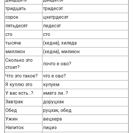
тридцать
тридесэт
сорок
цхетрдесэт
пятьдесят
педесэт
сто
сто
тысяча
(хедна), хиляда
миллион
(хедна), милиюн
Сколько это
почто е ово?
стоит?
Что это такое?
что е ово?
Я куплю это
купуем
У вас есть...?.
иматэ ли...?
Завтрак
доруцхак
Обед
руцхак, обед
Ужин
вецхера
Напиток
пициэ