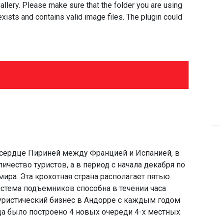
llery. Please make sure that the folder you are using
xists and contains valid image files. The plugin could
 сердце Пириней между Францией и Испанией, в
ичество туристов, а в период с начала декабря по
ира. Эта крохотная страна располагает пятью
тема подъемников способна в течении часа
Туристический бизнес в Андорре с каждым годом
ода было построено 4 новых очереди 4-х местных