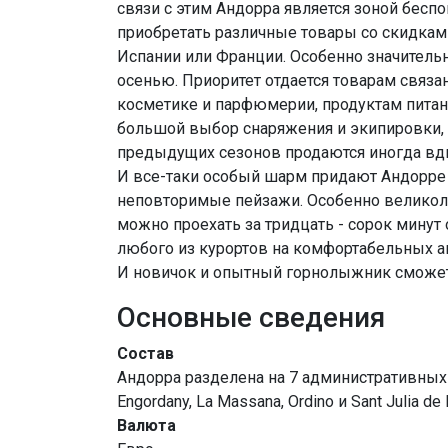
связи с этим Андорра является зоной бесп
приобретать различные товары со скидками
Испании или Франции. Особенно значитель
осенью. Приоритет отдается товарам связан
косметике и парфюмерии, продуктам пита
большой выбор снаряжения и экипировки, 
предыдущих сезонов продаются иногда вд
И все-таки особый шарм придают Андорре 
неповторимые пейзажи. Особенно великоле
можно проехать за тридцать - сорок минут 
любого из курортов на комфортабельных ав
И новичок и опытный горнолыжник сможет 
Основные сведения
Состав
Андорра разделена на 7 административных обл
Engordany, La Massana, Ordino и Sant Julia de 
Валюта