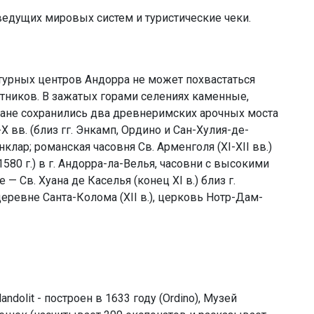
едущих мировых систем и туристические чеки.
турных центров Андорра не может похвастаться
ников. В зажатых горами селениях каменные,
ане сохранились два древнеримских арочных моста
-X вв. (близ гг. Энкамп, Ордино и Сан-Хулия-де-
Анклар; романская часовня Св. Арменголя (XI-XII вв.)
580 г.) в г. Андорра-ла-Велья, часовни с высокими
 Св. Хуана де Каселья (конец XI в.) близ г.
деревне Санта-Колома (XII в.), церковь Нотр-Дам-
ndolit - построен в 1633 году (Ordino), Музей