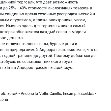
ошлинной торговли, что дает возможность
 до 25% - 40% стоимости аналогичных товаров в
ны скидки во время сезонных распродаж весной и
ным с туризмом, а также электронике, часам,
ния. Именно здесь для горнолыжников самый
которая обновляется каждый сезон, а модели
вое дешевле.
ее величественные горы, бурные реки и
пна природа зимой. Андорра настолько мала, что ее
от одной границы до другой. Поэтому добраться до
тобусах не составляет никакого труда.
найти в Андорре трассы на свой вкус.
астей - Andorra la Vella, Canillo, Encamp, Escaldes-
Loria.