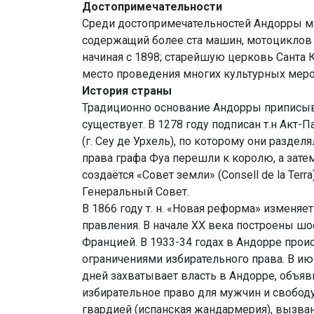
Достопримечательности
Среди достопримечательностей Андорры 
содержащий более ста машин, мотоциклов
начиная с 1898; старейшую церковь Санта
место проведения многих культурных меро
История страны
Традиционно основание Андорры приписыва
существует. В 1278 году подписан т.н Акт
(г. Сеу де Урхель), по которому они разде
права графа Фуа перешли к королю, а зате
создаётся «Совет земли» (Consell de la Ter
Генеральный Совет.
В 1866 году т. н. «Новая реформа» изменя
правления. В начале XX века построены шо
Францией. В 1933-34 годах в Андорре прои
ограничениями избирательного права. В ию
дней захватывает власть в Андорре, объя
избирательное право для мужчин и свободу
гвардией (испанская жандармерия), вызва