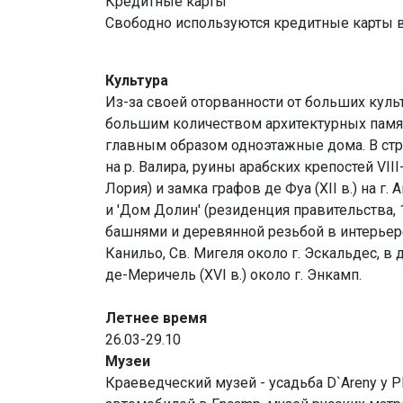
Кредитные карты
Свободно используются кредитные карты в
Культура
Из-за своей оторванности от больших куль
большим количеством архитектурных памят
главным образом одноэтажные дома. В стр
на р. Валира, руины арабских крепостей VIII
Лория) и замка графов де Фуа (XII в.) на г. 
и 'Дом Долин' (резиденция правительства, 1
башнями и деревянной резьбой в интерьере —
Канильо, Св. Мигеля около г. Эскальдес, в 
де-Меричель (XVI в.) около г. Энкамп.
Летнее время
26.03-29.10
Музеи
Краеведческий музей - усадьба D`Areny y Pla