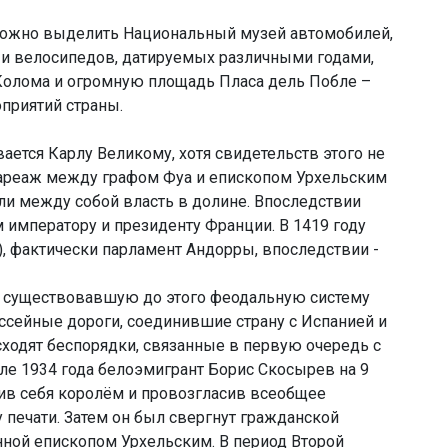
можно выделить Национальный музей автомобилей,
 и велосипедов, датируемых различными годами,
 Колома и огромную площадь Пласа дель Побле –
приятий страны.
ется Карлу Великому, хотя свидетельств этого не
-Пареаж между графом Фуа и епископом Урхельским
ляли между собой власть в долине. Впоследствии
м императору и президенту Франции. В 1419 году
ra), фактически парламент Андорры, впоследствии -
ет существовавшую до этого феодальную систему
ссейные дороги, соединившие страну с Испанией и
сходят беспорядки, связанные в первую очередь с
ле 1934 года белоэмигрант Борис Скосырев на 9
вив себя королём и провозгласив всеобщее
 печати. Затем он был свергнут гражданской
нной епископом Урхельским. В период Второй