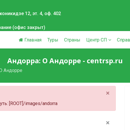
оникидзе 12, эт. 4, оф. 402
вание (офис закрыт)
Главная
Туры
Страны
Центр СП
Справ
Андорра: О Андорре - centrsp.ru
О Андорре
×
 Путь: [ROOT]/images/andorra
×