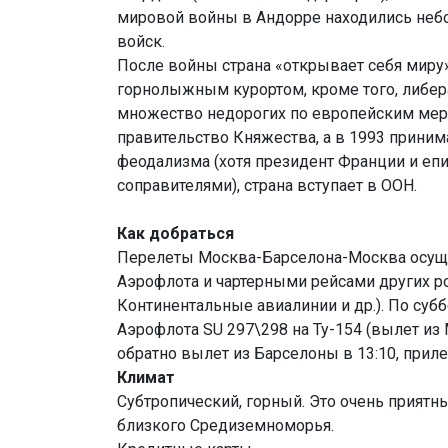
мировой войны в Андорре находились неб
войск.
После войны страна «открывает себя миру
горнолыжным курортом, кроме того, либер
множество недорогих по европейским мерка
правительство Княжества, а в 1993 прини
феодализма (хотя президент Франции и еп
соправителями), страна вступает в ООН.
Как добраться
Перелеты Москва-Барселона-Москва осущ
Аэрофлота и чартерными рейсами других ро
Континентальные авиалинии и др.). По су
Аэрофлота SU 297\298 на Ту-154 (вылет из 
обратно вылет из Барселоны в 13:10, приле
Климат
Cубтропический, горный. Это очень прият
близкого Средиземноморья.