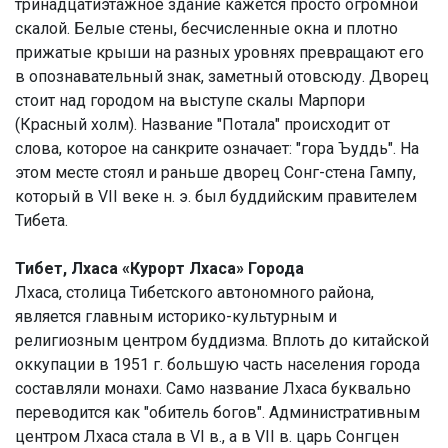
тринадцатиэтажное здание кажется просто огромной
скалой. Белые стены, бесчисленные окна и плотно
прижатые крыши на разных уровнях превращают его
в опознавательный знак, заметный отовсюду. Дворец
стоит над городом на выступе скалы Марпори
(Красный холм). Название "Потала" происходит от
слова, которое на санкрите означает: "гора Ъуддь". На
этом месте стоял и раньше дворец Сонг-стена Гампу,
который в VII веке н. э. был буддийским правителем
Тибета.
Тибет, Лхаса «Курорт Лхаса» Города
Лхаса, столица Тибетского автономного района,
является главным историко-культурным и
религиозным центром буддизма. Вплоть до китайской
оккупации в 1951 г. большую часть населения города
составляли монахи. Само название Лхаса буквально
переводится как "обитель богов". Административным
центром Лхаса стала в VI в., а в VII в. царь Сонгцен