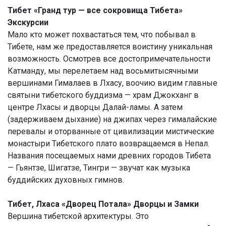
Тибет «Гранд тур — все сокровища Тибета»
Экскурсии
Мало кто может похвастаться тем, что побывал в
Тибете, нам же предоставляется воистину уникальная
возможность. Осмотрев все достопримечательности
Катманду, мы перелетаем над восьмитысячными
вершинами Гималаев в Лхасу, воочию видим главные
святыни тибетского буддизма — храм Джокханг в
центре Лхасы и дворцы Далай-ламы. А затем
(задерживаем дыхание) на джипах через гималайские
перевалы и оторванные от цивилизации мистические
монастыри Тибетского плато возвращаемся в Непал.
Названия посещаемых нами древних городов Тибета
— Гьянтзе, Шигатзе, Тингри — звучат как музыка
буддийских духовных гимнов.
Тибет, Лхаса «Дворец Потала» Дворцы и Замки
Вершина тибетской архитектуры. Это