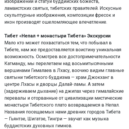
изображений и статуй буддийских божеств,
ламаистских святых, тибетских правителей. Искусные
скульптурные изображения, композиции фресок и
икон производят ошеломляющее впечатление.
Тибет «Непал + монастыри Тибета» Экскурсии
Мало кто может похвастаться тем, что побывал в
Тибете, нам же предоставляется воистину уникальная
возможность. Осмотрев все достопримечательности
Катманду, мы перелетаем над восьмитысячными
вершинами Гималаев в Лхасу, воочию видим главные
святыни тибетского буддизма — храм Джокханг в
центре Лхасы и дворцы Далай-ламы. А затем
(задерживаем дыхание) на джипах через гималайские
перевалы и оторванные от цивилизации мистические
монастыри Тибетского плато возвращаемся в Непал.
Названия посещаемых нами древних городов Тибета
— Гьянтзе, Шигатзе, Тингри — звучат как музыка
буддистских духовных гимнов.