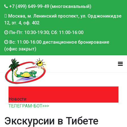
+7 (499) 649-99-49 (многоканальный)
Москва, м. Ленинский проспект, ул. Орджоникидзе
12, эт. 4, оф. 402
Пн-Пт: 10:30-19:30; Сб: 11:00-16:00
Вс: 11:00-16:00 дистанционное бронирование
(офис закрыт)
Новости
ТЕЛЕГРАМ-БОТ>>>
Экскурсии в Тибете