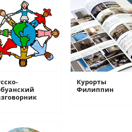
сско-
Курорты
ебуанский
Филиппин
азговорник