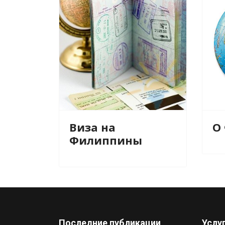
Виза на
О
Филиппины
Последние публикации
Услу