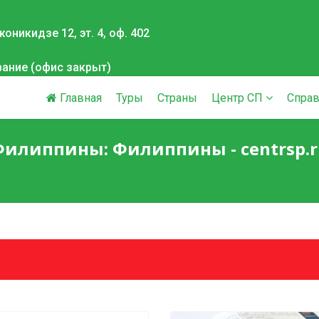
оникидзе 12, эт. 4, оф. 402
вание (офис закрыт)
Главная
Туры
Страны
Центр СП
Справ
Филиппины: Филиппины - centrsp.r