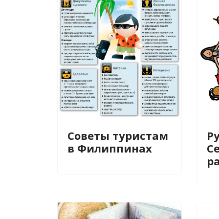
Советы туристам
Ру
в Филиппинах
С
р