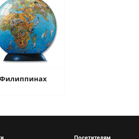
 Филиппинах
ги
Посетителям