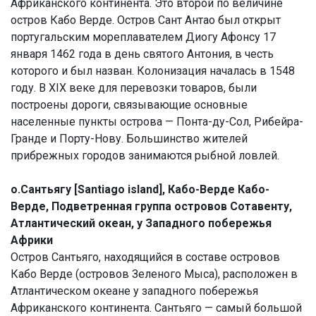
Африканского континента. Это второй по величине
остров Кабо Верде. Остров Сант Антао был открыт
португальским мореплавателем Диогу Афонсу 17
января 1462 года в день святого Антония, в честь
которого и был назван. Колонизация началась в 1548
году. В XIX веке для перевозки товаров, были
построены дороги, связывающие основные
населенные пункты острова — Понта-ду-Сол, Рибейра-
Гранде и Порту-Нову. Большинство жителей
прибрежных городов занимаются рыбной ловлей.
о.Сантьягу [Santiago island], Кабо-Верде Кабо-
Верде, Подветренная группа островов Сотавенту,
Атлантический океан, у Западного побережья
Африки
Остров Сантьяго, находящийся в составе островов
Кабо Верде (островов Зеленого Мыса), расположен в
Атлантическом океане у западного побережья
Африканского континента. Сантьяго — самый большой