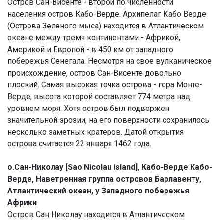
Остров Сан-Висенте - второй по численности
населения остров Кабо-Верде. Архипелаг Кaбо Вeрде
(Острова Зеленого мыса) находится в Атлантическом
океане между тремя континентами - Африкой,
Америкой и Европой - в 450 км от западного
побережья Сенегала. Несмотря на свое вулканическое
происхождение, остров Сан-Висенте довольно
плоский. Самая высокая точка острова - гора Монте-
Верде, высота которой составляет 774 метра над
уровнем моря. Хотя остров был подвержен
значительной эрозии, на его поверхности сохранилось
несколько заметных кратеров. Датой открытия
острова считается 22 января 1462 года.
о.Сан-Николау [Sao Nicolau island], Кабо-Верде Кабо-
Верде, Наветренная группа островов Барлавенту,
Атлантический океан, у Западного побережья
Африки
Остров Сан Николау находится в Атлантическом