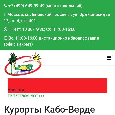
+7 (499) 649-99-49 (многоканальный)
Москва, м. Ленинский проспект, ул. Орджоникидзе
12, эт. 4, оф. 402
Пн-Пт: 10:30-19:30; Сб: 11:00-16:00
Вс: 11:00-16:00 дистанционное бронирование
(офис закрыт)
Новости
ТЕЛЕГРАМ-БОТ>>>
Курорты Кабо-Верде