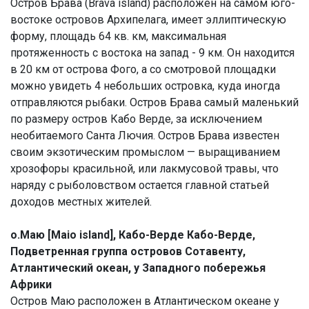
Остров Брава (Brava island) расположен на самом юго-
востоке островов Архипелага, имеет эллиптическую
форму, площадь 64 кв. км, максимальная
протяженность с востока на запад - 9 км. Он находится
в 20 км от острова Фого, а со смотровой площадки
можно увидеть 4 небольших островка, куда иногда
отправляются рыбаки. Остров Брава самый маленький
по размеру остров Кабо Верде, за исключением
необитаемого Санта Лючия. Остров Брава известен
своим экзотическим промыслом — выращиванием
хрозофоры красильной, или лакмусовой травы, что
наряду с рыболовством остается главной статьей
доходов местных жителей.
о.Маю [Maio island], Кабо-Верде Кабо-Верде,
Подветренная группа островов Сотавенту,
Атлантический океан, у Западного побережья
Африки
Остров Маю расположен в Атлантическом океане у