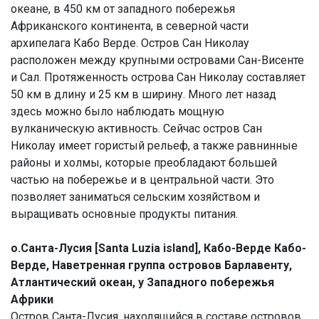
океане, в 450 км от западного побережья
Африканского континента, в северной части
архипелага Кабо Верде. Остров Сан Николау
расположен между крупными островами Сан-Висенте
и Сал. Протяженность острова Сан Николау составляет
50 км в длину и 25 км в ширину. Много лет назад
здесь можно было наблюдать мощную
вулканическую активность. Сейчас остров Сан
Николау имеет гористый рельеф, а также равнинные
районы и холмы, которые преобладают большей
частью на побережье и в центральной части. Это
позволяет заниматься сельским хозяйством и
выращивать основные продукты питания.
о.Санта-Лусия [Santa Luzia island], Кабо-Верде Кабо-
Верде, Наветренная группа островов Барлавенту,
Атлантический океан, у Западного побережья
Африки
Остров Санта-Лусия, находящийся в составе островов