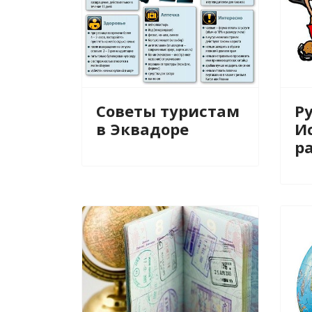
Советы туристам
Ру
в Эквадоре
И
р