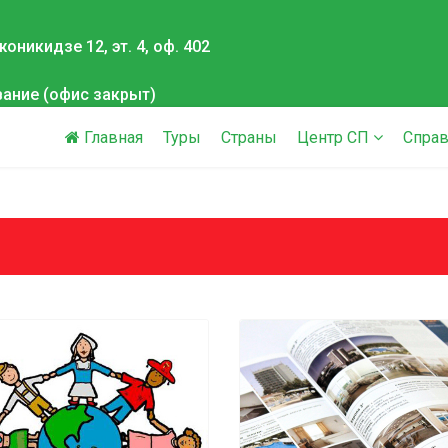
оникидзе 12, эт. 4, оф. 402
вание (офис закрыт)
Главная
Туры
Страны
Центр СП
Справ