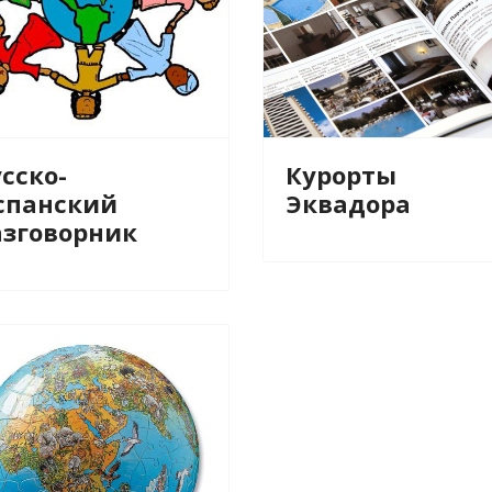
сско-
Курорты
спанский
Эквадора
азговорник