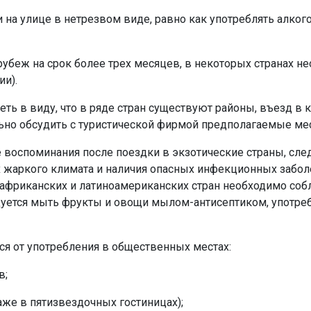
и на улице в нетрезвом виде, равно как употреблять алког
беж на срок более трех месяцев, в некоторых странах н
ии).
ть в виду, что в ряде стран существуют районы, въезд в 
ьно обсудить с туристической фирмой предполагаемые ме
е воспоминания после поездки в экзотические страны, с
 жаркого климата и наличия опасных инфекционных заболев
х, африканских и латиноамериканских стран необходимо с
уется мыть фрукты и овощи мылом-антисептиком, употребл
ся от употребления в общественных местах:
в;
же в пятизвездочных гостиницах);