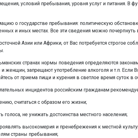
змещения, условий пребывания, уровня услуг и питания. В
мацию о государстве пребывания: политическую обстановку
нных и иных местах. Все эти сведения можно почерпнуть 
сточной Азии или Африки, от Вас потребуется строгое со
ы.
льманских странах нормы поведения определяются законам
 женщин, запрещают употребление алкоголя и т.п. Если В
йтесь от приема пищи и курения в светлое время суток в 
лательных инцидентов российским гражданам рекомендуе
нию, считаться с образом его жизни;
ь голоса, не унижать достоинства местного населения;
проявлять высокомерия и пренебрежения к местной культу
лям страны пребывания;