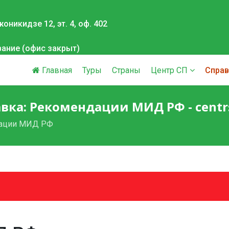
оникидзе 12, эт. 4, оф. 402
вание (офис закрыт)
Главная
Туры
Страны
Центр СП
Справ
вка: Рекомендации МИД РФ - centr
ации МИД РФ