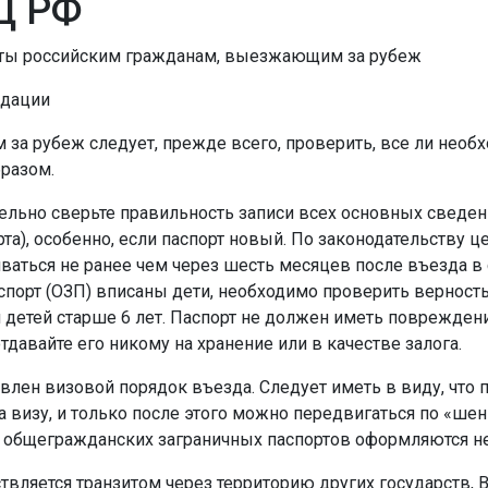
Д РФ
ты российским гражданам, выезжающим за рубеж
дации
 за рубеж следует, прежде всего, проверить, все ли не
разом.
тельно сверьте правильность записи всех основных сведений
та), особенно, если паспорт новый. По законодательству ц
ваться не ранее чем через шесть месяцев после въезда в 
спорт (ОЗП) вписаны дети, необходимо проверить верность
 детей старше 6 лет. Паспорт не должен иметь повреждений
отдавайте его никому на хранение или в качестве залога.
новлен визовой порядок въезда. Следует иметь в виду, что
а визу, и только после этого можно передвигаться по «шен
в общегражданских заграничных паспортов оформляются не
ствляется транзитом через территорию других государств,