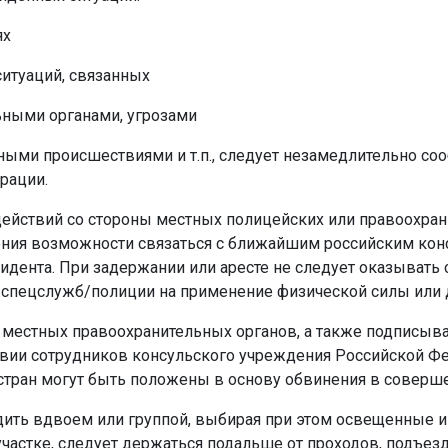
ях
итуаций, связанных
ными органами, угрозами
ными происшествиями и т.п., следует незамедлительно соо
рации.
ействий со стороны местных полицейских или правоохран
ления возможности связаться с ближайшим российским ко
дента. При задержании или аресте не следует оказывать с
 спецслужб/полиции на применение физической силы или 
и местных правоохранительных органов, а также подписыв
твии сотрудников консульского учреждения Российской Фе
 стран могут быть положены в основу обвинения в соверш
ить вдвоем или группой, выбирая при этом освещенные и 
участке, следует держаться подальше от проходов, подъезд