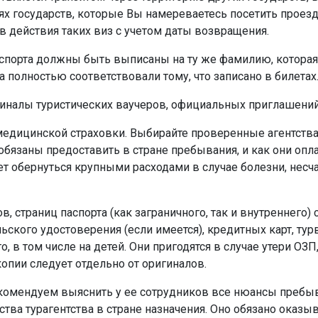
ях государств, которые Вы намереваетесь посетить проез
в действия таких виз с учетом даты возвращения.
спорта должны быть выписаны на ту же фамилию, которая у
полностью соответствовали тому, что записано в билетах
ригиналы туристических ваучеров, официальных приглашений
едицинской страховки. Выбирайте проверенные агентства,
 обязаны предоставить в стране пребывания, и как они оп
обернуться крупными расходами в случае болезни, несчас
, страниц паспорта (как заграничного, так и внутреннего)
ьского удостоверения (если имеется), кредитных карт, тур
, в том числе на детей. Они пригодятся в случае утери ОЗП
копии следует отдельно от оригиналов.
комендуем выяснить у ее сотрудников все нюансы пребыв
тва турагентства в стране назначения. Оно обязано оказы