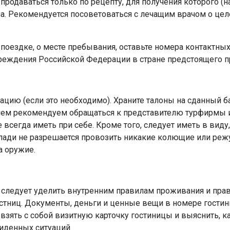
продаваться только по рецепту, для получения которого (н
а. Рекомендуется посоветоваться с лечащим врачом о цел
 поездке, о месте пребывания, оставьте номера контактн
реждения Российской Федерации в стране предстоящего 
цию (если это необходимо). Храните талоны на сданный б
лем рекомендуем обращаться к представителю турфирмы ил
всегда иметь при себе. Кроме того, следует иметь в виду,
 клади не разрешается провозить никакие колющие или ре
а оружие.
 следует уделить внутренним правилам проживания и прав
стниц. Документы, деньги и ценные вещи в номере гостин
взять с собой визитную карточку гостиницы и выяснить, 
иденных ситуаций.