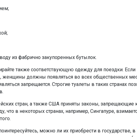
ием;
кой;
 воду из фабрично закупоренных бутылок.
райте также соответствующую одежду для поездки. Если э
не, женщины должны появляться во всех общественных мес
вляться запрещается. Строгие туалеты в таких странах п
в.
ейских стран, а также США приняты законы, запрещающие 
иду, что в некоторых странах, например, Сингапуре, взима
того.
поинтересуйтесь, можно ли их приобрести в государстве, в