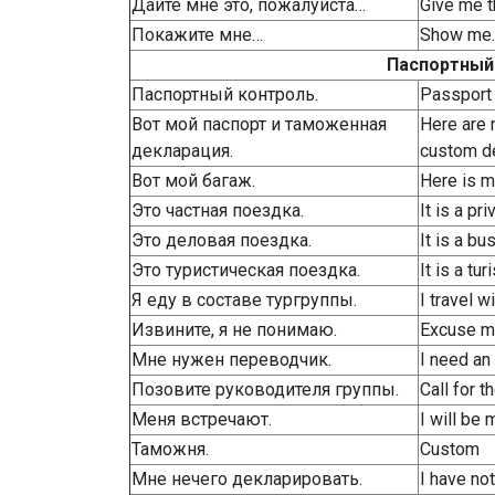
Дайте мне это, пожалуйста…
Give me t
Покажите мне…
Show me…
Паспортный
Паспортный контроль.
Passport 
Вот мой паспорт и таможенная
Here are 
декларация.
custom de
Вот мой багаж.
Here is m
Это частная поездка.
It is a pri
Это деловая поездка.
It is a bu
Это туристическая поездка.
It is a tur
Я еду в составе тургруппы.
I travel w
Извините, я не понимаю.
Excuse me
Мне нужен переводчик.
I need an 
Позовите руководителя группы.
Call for t
Меня встречают.
I will be 
Таможня.
Custom
Мне нечего декларировать.
I have no