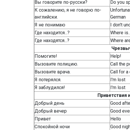
Вы говорите по-русски?
Do you s
К сожалению, я не говорю по-
Unfortunat
английски.
German
Я не понимаю
I don't u
Где находится...?
Where is
Где находятся...?
Where ar
Чрезвы
Помогите!
Help!
Вызовите полицию.
Call the p
Вызовите врача.
Call for a
Я потерялся.
I'm lost
Я заблудился!
I'm lost
Приветствия 
Добрый день
Good aft
Добрый вечер
Good eve
Привет
Hello
Спокойной ночи
Good nigh