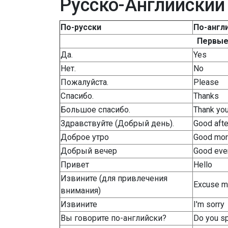
Русско-Английский
По-русски
По-англ
Первые
Да.
Yes
Нет.
No
Пожалуйста.
Please
Спасибо.
Thanks
Большое спасибо.
Thank yo
Здравствуйте (Добрый день).
Good aft
Доброе утро
Good mor
Добрый вечер
Good eve
Привет
Hello
Извините (для привлечения
Excuse 
внимания)
Извините
I'm sorry
Вы говорите по-английски?
Do you s