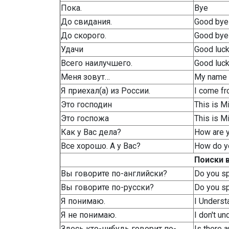
Пока.
Bye
До свидания.
Good bye
До скорого.
Good bye
Удачи
Good luc
Всего наилучшего.
Good luc
Меня зовут…
My name 
Я приехал(а) из России.
I come f
Это господин
This is M
Это госпожа
This is M
Как у Вас дела?
How are 
Все хорошо. А у Вас?
How do y
Поиски 
Вы говорите по-английски?
Do you s
Вы говорите по-русски?
Do you s
Я понимаю.
I Underst
Я не понимаю.
I don't u
Здесь кто-нибудь говорит по-
Is there 