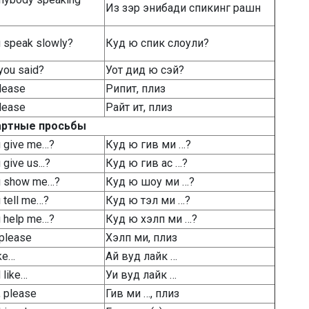
Из зэр энибади спикинг рашн
u speak slowly?
Куд ю спик слоули?
you said?
Уот дид ю сэй?
lease
Рипит, плиз
please
Райт ит, плиз
артные просьбы
u give me…?
Куд ю гив ми …?
give us...?
Куд ю гив ас …?
u show me…?
Куд ю шоу ми …?
 tell me…?
Куд ю тэл ми …?
u help me…?
Куд ю хэлп ми …?
 please
Хэлп ми, плиз
ike…
Ай вуд лайк …
 like…
Уи вуд лайк …
, please
Гив ми …, плиз