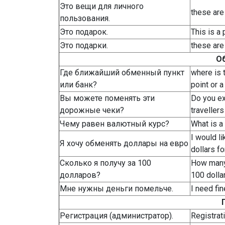
Это вещи для личного
these are
пользования.
Это подарок.
This is a
Это подарки.
these are
О
Где ближайший обменный пункт
where is 
или банк?
point or 
Вы можете поменять эти
Do you e
дорожные чеки?
traveller
Чему равен валютный курс?
What is a 
I would l
Я хочу обменять доллары на евро
dollars fo
Сколько я получу за 100
How many 
долларов?
100 dolla
Мне нужны деньги помельче.
I need fi
Регистрация (администратор).
Registrat