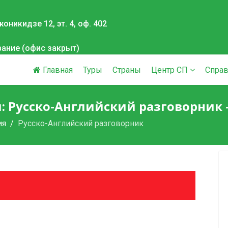
оникидзе 12, эт. 4, оф. 402
вание (офис закрыт)
Главная
Туры
Страны
Центр СП
Справ
: Русско-Английский разговорник - 
ия
Русско-Английский разговорник