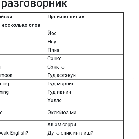
 разговорник
ийски
Произношение
 несколько слов
Йес
Ноу
Плиз
Сэнкс
u
Сэнк ю
ernoon
Гуд афтэнун
ning
Гуд морнин
ning
Гуд ивнин
Хелло
me
Экскйюз ми
Ай эм сорри
peak English?
Ду ю спик инглиш?