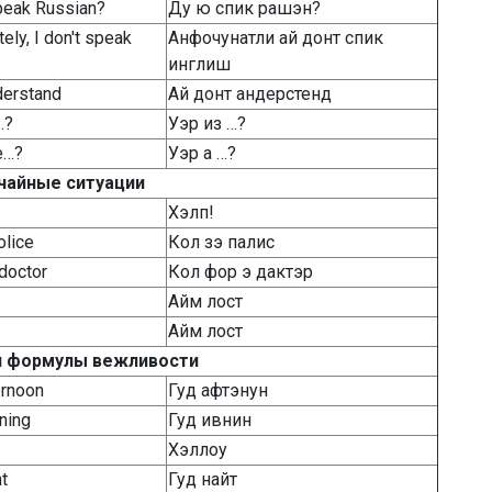
peak Russian?
Ду ю спик рашэн?
ely, I don't speak
Анфочунатли ай донт спик
инглиш
nderstand
Ай донт андерстенд
…?
Уэр из …?
e…?
Уэр а …?
чайные ситуации
Хэлп!
olice
Кол зэ палис
 doctor
Кол фор э дактэр
Айм лост
Айм лост
и формулы вежливости
ernoon
Гуд афтэнун
ning
Гуд ивнин
Хэллоу
t
Гуд найт