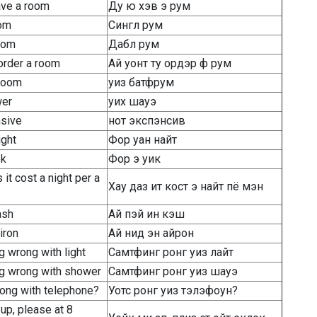
ave a room
Ду ю хэв э рум
oom
Сингл рум
oom
Дабл рум
 order a room
Ай уонт ту ордэр ф рум
hroom
уиз батфрум
wer
уих шауэ
nsive
нот экспэнсив
ight
Фор уан найт
ek
Фор э уик
it cost a night per a
Хау даз ит кост э найт пё мэн
ash
Ай пэй ин кэш
iron
Ай нид эн айрон
 wrong with light
Самтфинг ронг уиз лайт
g wrong with shower
Самтфинг ронг уиз шауэ
ong with telephone?
Уотс ронг уиз тэлэфоун?
p, please at 8