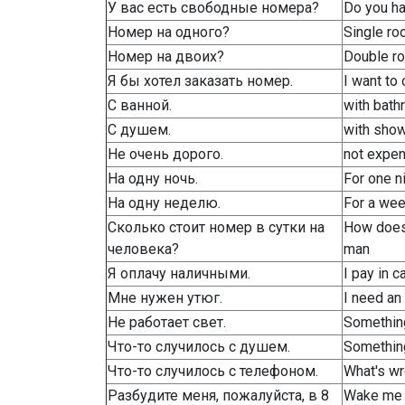
У вас есть свободные номера?
Do you h
Номер на одного?
Single r
Номер на двоих?
Double r
Я бы хотел заказать номер.
I want to
С ванной.
with bat
С душем.
with sho
Не очень дорого.
not expe
На одну ночь.
For one n
На одну неделю.
For a we
Сколько стоит номер в сутки на
How does 
человека?
man
Я оплачу наличными.
I pay in c
Мне нужен утюг.
I need an 
Не работает свет.
Something
Что-то случилось с душем.
Somethin
Что-то случилось с телефоном.
What's wr
Разбудите меня, пожалуйста, в 8
Wake me u