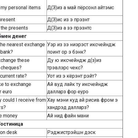
 my personal items
Д(З)из а май пёрсонл айтэмс
 present
Д(З)ис из э прэзнт
 the presents
Д(З)из а зэ прэзнтс
бмен денег
the nearest exchange
Уэр из зэ ниэрэст иксчейндж
a bank?
поинт ор э бэнк?
xchange these
Ду ю иксчейндж д(з)из
s cheques?
трэвлэрс чекс?
current rate?
Уот из э кёрэнт рэйт?
ike to exchange
Ай вуд лайк ту иксчейндж
r euro
далларз фор еуро
could I receive from
Хау мэни куд ай рисив фром э
rs?
хандрэд далларз?
ne money
Ай нид файн мани
Гостиница
ion desk
Рэджистрэйшн дэск