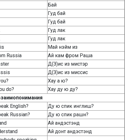
Бай
Гуд бай
Гуд бай
k
Гуд лак
k
Гуд лак
is
Май нэйм из
rom Russia
Ай кам фром Раша
ister
Д(З)ис из мистэр
issis
Д(З)ис из миссис
you?
Хау а ю?
ou do?
Хау ду ю ду?
взаимопонимания
peak English?
Ду ю спик инглиш?
peak Russian?
Ду ю спик рашн?
and
Ай андэстэнд
nderstand
Ай донт андэстэнд
anybody speaking