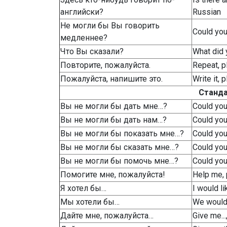
английски?
Russian
Не могли бы Вы говорить
Could yo
медленнее?
Что Вы сказали?
What did 
Повторите, пожалуйста.
Repeat, p
Пожалуйста, напишите это.
Write it, 
Станд
Вы не могли бы дать мне…?
Could yo
Вы не могли бы дать нам…?
Could you 
Вы не могли бы показать мне…?
Could yo
Вы не могли бы сказать мне…?
Could you
Вы не могли бы помочь мне…?
Could yo
Помогите мне, пожалуйста!
Help me,
Я хотел бы…
I would l
Мы хотели бы…
We would
Дайте мне, пожалуйста…
Give me...