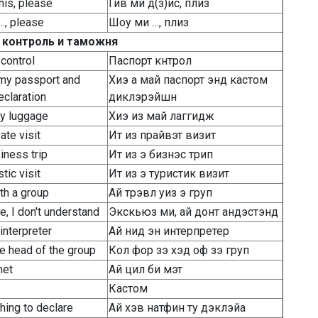
his, please
Гив ми д(з)ис, плиз
, please
Шоу ми …, плиз
 контроль и таможня
control
Паспорт кнтрол
my passport and
Хиэ а май паспорт энд кастом
claration
диклэрэйшн
y luggage
Хиэ из май лаггидж
vate visit
Ит из прайвэт визит
siness trip
Ит из э бизнэс трип
istic visit
Ит из э туристик визит
ith a group
Ай трэвл уиз э груп
, I don't understand
Экскьюз ми, ай донт андэстэнд
interpreter
Ай нид эн интерпретер
he head of the group
Кол фор зэ хэд оф зэ груп
met
Ай цил би мэт
Кастом
thing to declare
Ай хэв натфин ту дэклэйа